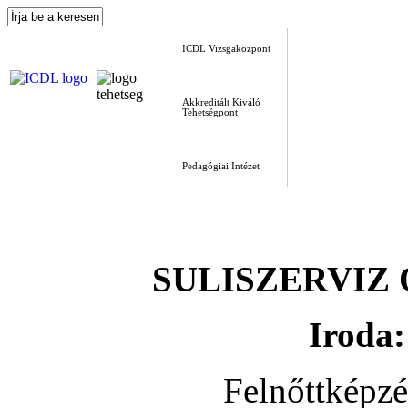
ICDL Vizsgaközpont
Akkreditált Kiváló
Tehetségpont
Pedagógiai Intézet
SULISZERVIZ Okt
Iroda:
Felnőttképz