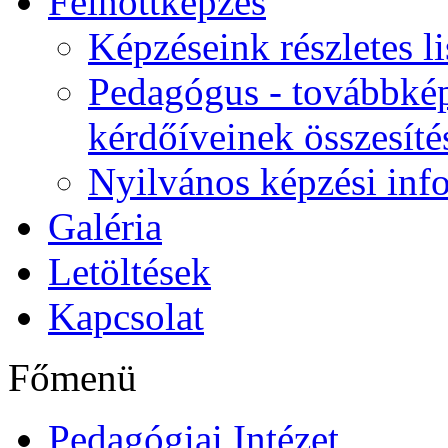
Felnőttképzés
Képzéseink részletes li
Pedagógus - továbbkép
kérdőíveinek összesíté
Nyilvános képzési inf
Galéria
Letöltések
Kapcsolat
Főmenü
Pedagógiai Intézet