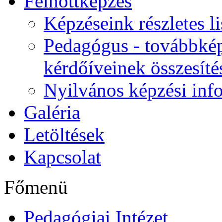
Felnőttképzés
Képzéseink részletes li
Pedagógus - továbbkép
kérdőíveinek összesíté
Nyilvános képzési inf
Galéria
Letöltések
Kapcsolat
Főmenü
Pedagógiai Intézet