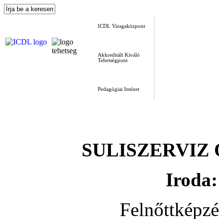
ICDL Vizsgaközpont
Akkreditált Kiváló
Tehetségpont
Pedagógiai Intézet
SULISZERVIZ Okt
Iroda:
Felnőttképz