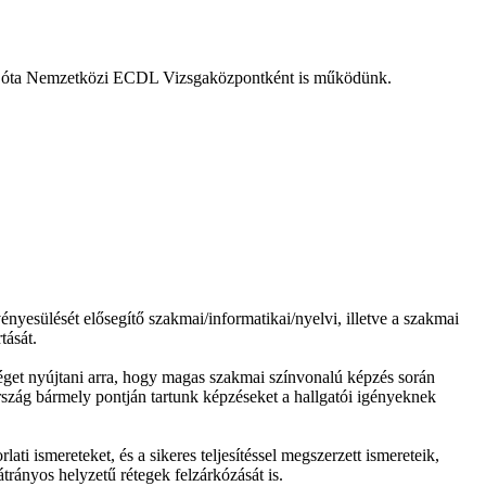
 2004 óta Nemzetközi ECDL Vizsgaközpontként is működünk.
yesülését elősegítő szakmai/informatikai/nyelvi, illetve a szakmai
tását.
éget nyújtani arra, hogy magas szakmai színvonalú képzés során
 ország bármely pontján tartunk képzéseket a hallgatói igényeknek
i ismereteket, és a sikeres teljesítéssel megszerzett ismereteik,
trányos helyzetű rétegek felzárkózását is.