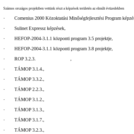
Számos országos projektben vettünk részt a képzések területén az elmúlt évtizedekben
·
Comenius 2000 Közoktatási Minőségfejlesztési Program képzés
·
Sulinet Expressz képzések,
·
HEFOP-2004-3.1.1 központi program 3.5 projektje,
·
HEFOP-2004-3.1.1 központi program 3.8 projektje,
·
ROP 3.2.3.
,
·
TÁMOP 3.1.4.,
·
TÁMOP 3.3.2.,
·
TÁMOP 2.2.3.,
·
TÁMOP 3.1.2.,
·
TÁMOP 3.1.3.,
·
TÁMOP 3.1.7.,
·
TÁMOP 3.2.3.,