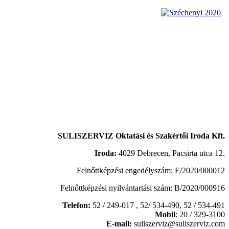
SULISZERVIZ Oktatási és Szakértői Iroda Kft.
Iroda:
4029 Debrecen, Pacsirta utca 12.
Felnőttképzési engedélyszám: E/2020/000012
Felnőttképzési nyilvántartási szám: B/2020/000916
Telefon:
52 / 249-017 , 52/ 534-490,
52 / 534-491
Mobil
: 20 / 329-3100
E-mail:
suliszerviz@suliszerviz.com