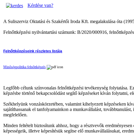
Kérdése van?
A Suliszerviz Oktatási és Szakértői Iroda Kft. megalakulása óta (1
Felnőttképzési nyilvántartási számunk: B/2020/000916, felnőttképz
Felnőttképzéseink részletes listája
Minőségpolitika felnőttképzés
Legfőbb célunk színvonalas felnőttképzési tevékenység folytatása. Ez
képzésbe történő bekapcsolódást segítő képzéseket kíván folytatni, elő
Székhelyünk vonzáskörzetében, valamint kihelyezett képzéseken kívá
sajátíthassanak el tanfolyamainkon a munkavállalást, továbbtanulást, 
megfelelően.
Minden feltételt biztosítunk ahhoz, hogy a résztvevők eredményesen el
képességeik, illetve képesítésük segítse elő munkavállalásukat, eredm