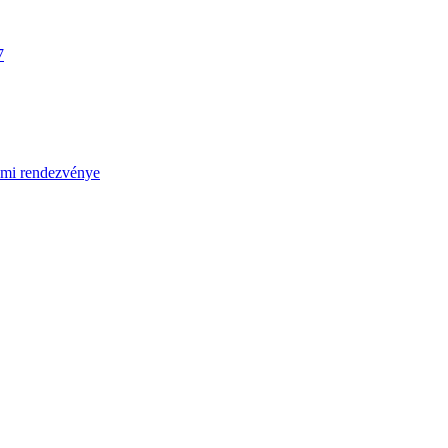
7
umi rendezvénye