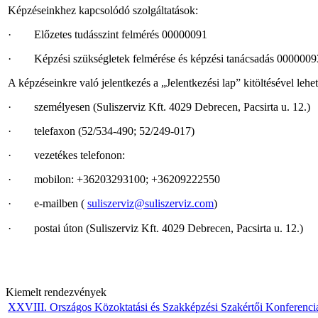
Képzéseinkhez kapcsolódó szolgáltatások:
·
Előzetes tudásszint felmérés 00000091
·
Képzési szükségletek felmérése és képzési tanácsadás 0000009
A képzéseinkre való jelentkezés a „Jelentkezési lap” kitöltésével lehe
·
személyesen (Suliszerviz Kft. 4029 Debrecen, Pacsirta u. 12.)
·
telefaxon (52/534-490; 52/249-017)
·
vezetékes telefonon:
·
mobilon: +36203293100; +36209222550
·
e-mailben (
suliszerviz@suliszerviz.com
)
·
postai úton (Suliszerviz Kft. 4029 Debrecen, Pacsirta u. 12.)
Kiemelt rendezvények
XXVIII. Országos Közoktatási és Szakképzési Szakértői Konferenci