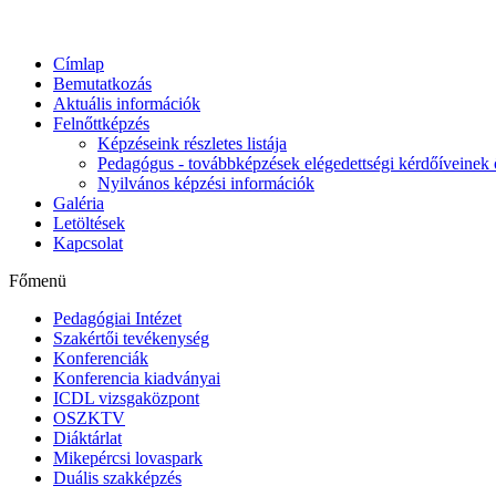
Címlap
Bemutatkozás
Aktuális információk
Felnőttképzés
Képzéseink részletes listája
Pedagógus - továbbképzések elégedettségi kérdőíveinek 
Nyilvános képzési információk
Galéria
Letöltések
Kapcsolat
Főmenü
Pedagógiai Intézet
Szakértői tevékenység
Konferenciák
Konferencia kiadványai
ICDL vizsgaközpont
OSZKTV
Diáktárlat
Mikepércsi lovaspark
Duális szakképzés