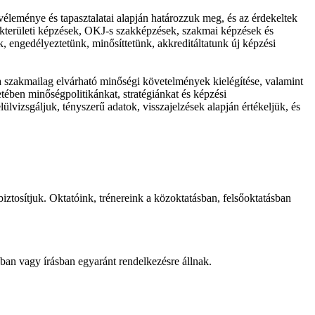
éleménye és tapasztalatai alapján határozzuk meg, és az érdekeltek
zakterületi képzések, OKJ-s szakképzések, szakmai képzések és
k, engedélyeztetünk, minősíttetünk, akkreditáltatunk új képzési
a szakmailag elvárható minőségi követelmények kielégítése, valamint
ében minőségpolitikánkat, stratégiánkat és képzési
vizsgáljuk, tényszerű adatok, visszajelzések alapján értékeljük, és
iztosítjuk. Oktatóink, trénereink a közoktatásban, felsőoktatásban
óban vagy írásban egyaránt rendelkezésre állnak.