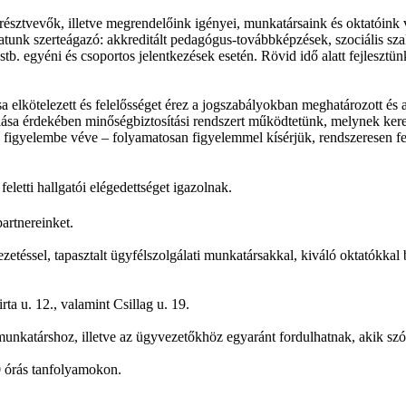
észtvevők, illetve megrendelőink igényei, munkatársaink és oktatóink v
álatunk szerteágazó: akkreditált pedagógus-továbbképzések, szociális s
tb. egyéni és csoportos jelentkezések esetén. Rövid idő alatt fejlesztün
 elkötelezett és felelősséget érez a jogszabályokban meghatározott és 
lása érdekében minőségbiztosítási rendszert működtetünk, melynek keret
igyelembe véve – folyamatosan figyelemmel kísérjük, rendszeresen felül
eletti hallgatói elégedettséget igazolnak.
artnereinket.
téssel, tapasztalt ügyfélszolgálati munkatársakkal, kiváló oktatókkal b
a u. 12., valamint Csillag u. 19.
 munkatárshoz, illetve az ügyvezetőkhöz egyaránt fordulhatnak, akik sz
0 órás tanfolyamokon.