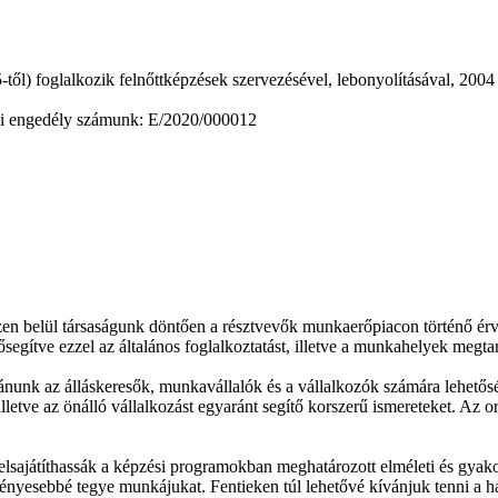
995-től) foglalkozik felnőttképzések szervezésével, lebonyolításával,
ési engedély számunk: E/2020/000012
en belül társaságunk döntően a résztvevők munkaerőpiacon történő érvén
segítve ezzel az általános foglalkoztatást, illetve a munkahelyek megtar
nunk az álláskeresők, munkavállalók és a vállalkozók számára lehetős
illetve az önálló vállalkozást egyaránt segítő korszerű ismereteket. Az
sajátíthassák a képzési programokban meghatározott elméleti és gyakorlat
ényesebbé tegye munkájukat. Fentieken túl lehetővé kívánjuk tenni a há