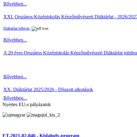
Bővebben...
XXI. Országos Középiskolás Képzőművészeti Diáktárlat - 2026/202
Diáktárlat felhívás
Bővebben...
A 20 éves Országos Középiskolás Képzőművészeti Diáktárlat jubile
Bővebben...
XX. Diáktárlat 2025/2026 - Díjazott alkotások
Bővebben...
Nyertes EU-s pályázatok
ET-2021-02-046 - Kisfaludy-program