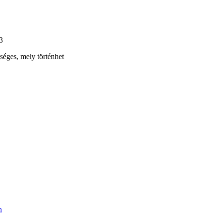
3
tséges, mely történhet
a