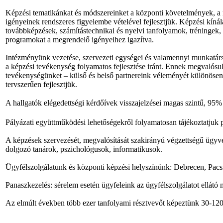
Képzési tematikánkat és módszereinket a központi követelmények, a r
igényeinek rendszeres figyelembe vételével fejlesztjük. Képzési kín
továbbképzések, számítástechnikai és nyelvi tanfolyamok, tréningek, s
programokat a megrendelő igényeihez igazítva.
Intézményünk vezetése, szervezeti egységei és valamennyi munkatársa
a képzési tevékenység folyamatos fejlesztése iránt. Ennek megvalósu
tevékenységünket – külső és belső partnereink véleményét különösen f
tervszerűen fejlesztjük.
A hallgatók elégedettségi kérdőívek visszajelzései magas szintű, 95% f
Pályázati együttműködési lehetőségekről folyamatosan tájékoztatjuk p
A képzések szervezését, megvalósítását szakirányú végzettségű ügyveze
dolgozó tanárok, pszichológusok, informatikusok.
Ügyfélszolgálatunk és központi képzési helyszínünk: Debrecen, Pacsirt
Panaszkezelés: sérelem esetén ügyfeleink az ügyfélszolgálatot ellátó
Az elmúlt években több ezer tanfolyami résztvevőt képeztünk 30-12