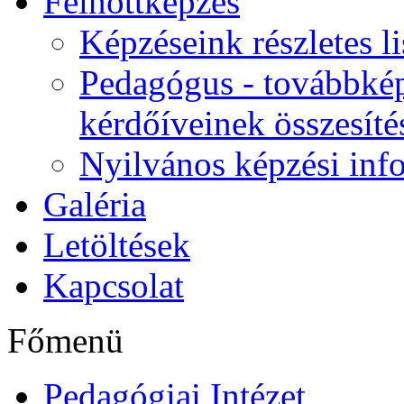
Felnőttképzés
Képzéseink részletes li
Pedagógus - továbbkép
kérdőíveinek összesíté
Nyilvános képzési inf
Galéria
Letöltések
Kapcsolat
Főmenü
Pedagógiai Intézet