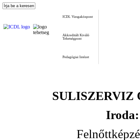
ICDL Vizsgaközpont
Akkreditált Kiváló
Tehetségpont
Pedagógiai Intézet
SULISZERVIZ Okt
Iroda:
Felnőttképz