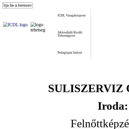
ICDL Vizsgaközpont
Akkreditált Kiváló
Tehetségpont
Pedagógiai Intézet
SULISZERVIZ Okt
Iroda:
Felnőttképz