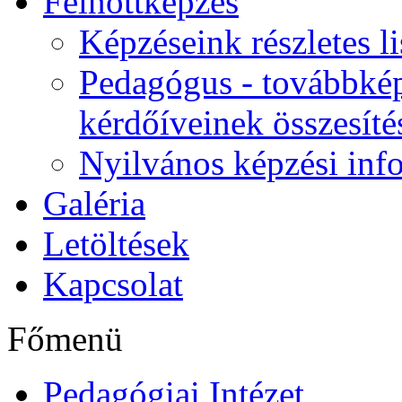
Felnőttképzés
Képzéseink részletes li
Pedagógus - továbbkép
kérdőíveinek összesíté
Nyilvános képzési inf
Galéria
Letöltések
Kapcsolat
Főmenü
Pedagógiai Intézet