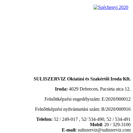
SULISZERVIZ Oktatási és Szakértői Iroda Kft.
Iroda:
4029 Debrecen, Pacsirta utca 12.
Felnőttképzési engedélyszám: E/2020/000012
Felnőttképzési nyilvántartási szám: B/2020/000916
Telefon:
52 / 249-017 , 52/ 534-490,
52 / 534-491
Mobil
: 20 / 329-3100
E-mail:
suliszerviz@suliszerviz.com