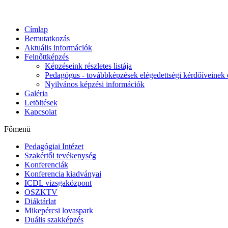
Címlap
Bemutatkozás
Aktuális információk
Felnőttképzés
Képzéseink részletes listája
Pedagógus - továbbképzések elégedettségi kérdőíveinek 
Nyilvános képzési információk
Galéria
Letöltések
Kapcsolat
Főmenü
Pedagógiai Intézet
Szakértői tevékenység
Konferenciák
Konferencia kiadványai
ICDL vizsgaközpont
OSZKTV
Diáktárlat
Mikepércsi lovaspark
Duális szakképzés