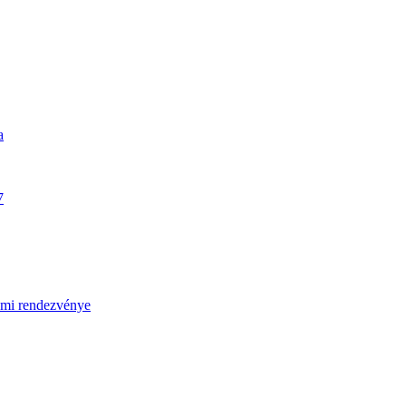
a
7
umi rendezvénye