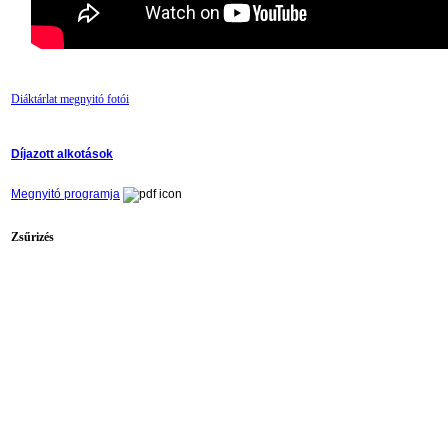
Diáktárlat megnyitó fotói
Díjazott alkotások
Megnyitó programja
Zsűrizés