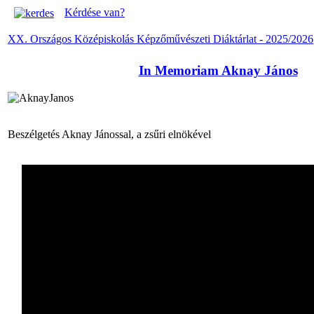
Kérdése van?
XX. Országos Középiskolás Képzőművészeti Diáktárlat - 2025/2026
In Memoriam Aknay János
Beszélgetés Aknay Jánossal, a zsűri elnökével