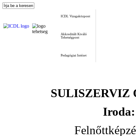
ICDL Vizsgaközpont
Akkreditált Kiváló
Tehetségpont
Pedagógiai Intézet
SULISZERVIZ Okt
Iroda:
Felnőttképz