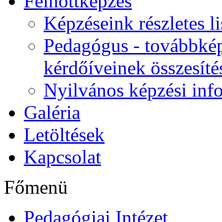
Felnőttképzés
Képzéseink részletes li
Pedagógus - továbbkép
kérdőíveinek összesíté
Nyilvános képzési inf
Galéria
Letöltések
Kapcsolat
Főmenü
Pedagógiai Intézet