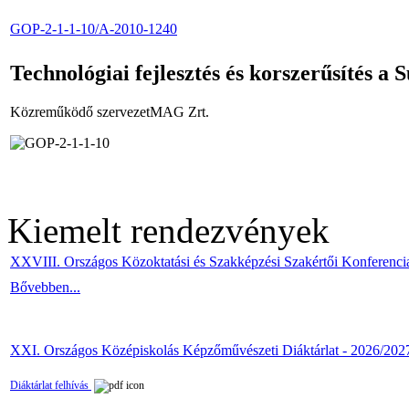
GOP-2-1-1-10/A-2010-1240
Technológiai fejlesztés és korszerűsítés a S
Közreműködő szervezetMAG Zrt.
Kiemelt rendezvények
XXVIII. Országos Közoktatási és Szakképzési Szakértői Konferenci
Bővebben...
XXI. Országos Középiskolás Képzőművészeti Diáktárlat - 2026/202
Diáktárlat felhívás