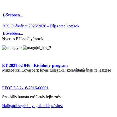
Bővebben...
XX. Diáktárlat 2025/2026 - Díjazott alkotások
Bővebben...
Nyertes EU-s pályázatok
ET-2021-02-046 - Kisfaludy-program
Mikepércsi Lovaspark lovas turisztikai szolgáltatásának fejlesztése
EFOP 3.8.2-16-2016-00001
Szociális humán erőforrás fejlesztése
Hallgatói segédanyagok a képzéshez