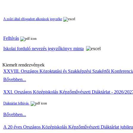
A zsűri által elfogadott alkotások jegyzéke
Felhívás
Iskolai forduló nevezés jegyzőkönyv minta
Kiemelt rendezvények
XXVIII. Országos Közoktatási és Szakképzési Szakértői Konferenci
Bővebben...
XXI. Országos Középiskolás Képzőművészeti Diáktárlat - 2026/202
Diáktárlat felhívás
Bővebben...
A 20 éves Országos Középiskolás Képzőművészeti Diáktárlat jubile