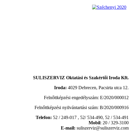
SULISZERVIZ Oktatási és Szakértői Iroda Kft.
Iroda:
4029 Debrecen, Pacsirta utca 12.
Felnőttképzési engedélyszám: E/2020/000012
Felnőttképzési nyilvántartási szám: B/2020/000916
Telefon:
52 / 249-017 , 52/ 534-490,
52 / 534-491
Mobil
: 20 / 329-3100
E-mail:
suliszerviz@suliszerviz.com