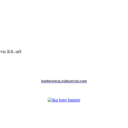
viz Kft.-nél
konferencia.suliszerviz.com