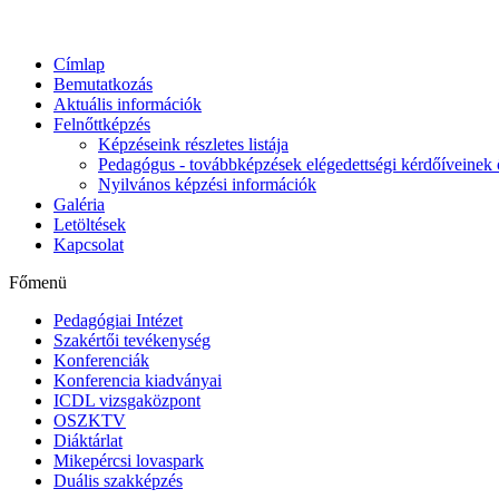
Címlap
Bemutatkozás
Aktuális információk
Felnőttképzés
Képzéseink részletes listája
Pedagógus - továbbképzések elégedettségi kérdőíveinek 
Nyilvános képzési információk
Galéria
Letöltések
Kapcsolat
Főmenü
Pedagógiai Intézet
Szakértői tevékenység
Konferenciák
Konferencia kiadványai
ICDL vizsgaközpont
OSZKTV
Diáktárlat
Mikepércsi lovaspark
Duális szakképzés