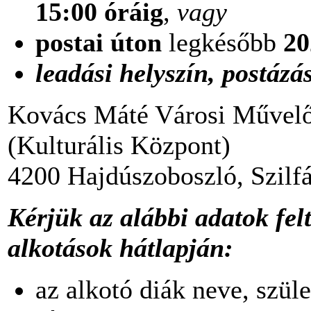
15:00 óráig
,
vagy
postai úton
legkésőbb
20
leadási helyszín, postázá
Kovács Máté Városi Művelő
(Kulturális Központ)
4200 Hajdúszoboszló, Szilfák
Kérjük az alábbi adatok felt
alkotások hátlapján:
az alkotó diák neve, szüle