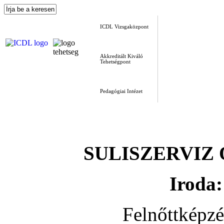
ICDL Vizsgaközpont
Akkreditált Kiváló
Tehetségpont
Pedagógiai Intézet
SULISZERVIZ Okt
Iroda:
Felnőttképz