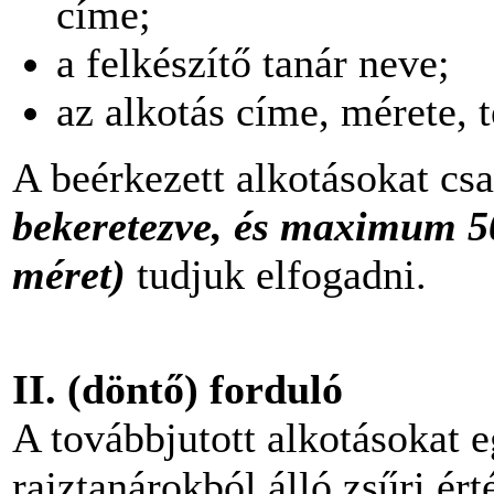
címe;
a felkészítő tanár neve;
az alkotás címe, mérete, 
A beérkezett alkotásokat cs
bekeretezve, és maximum 50
méret)
tudjuk elfogadni.
II. (döntő) forduló
A továbbjutott alkotásokat
rajztanárokból álló zsűri ért