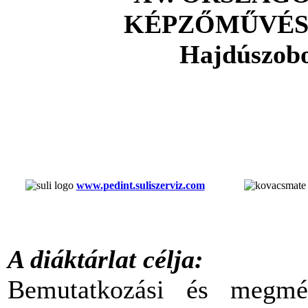
KÉPZŐMŰVÉS
Hajdúszobo
www.pedint.suliszerviz.com
A diáktárlat célja:
Bemutatkozási és megméret