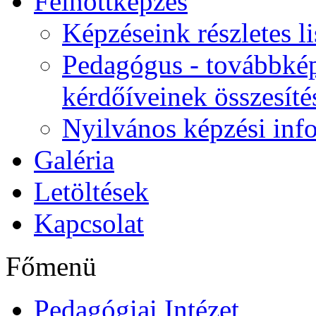
Felnőttképzés
Képzéseink részletes li
Pedagógus - továbbkép
kérdőíveinek összesíté
Nyilvános képzési inf
Galéria
Letöltések
Kapcsolat
Főmenü
Pedagógiai Intézet