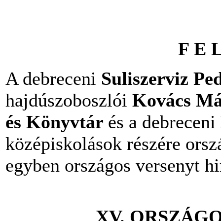
F E L
A debreceni
Suliszerviz Pe
hajdúszoboszlói
Kovács Má
és Könyvtár
és a debreceni
középiskolások részére orsz
egyben országos versenyt hi
XV. ORSZÁG