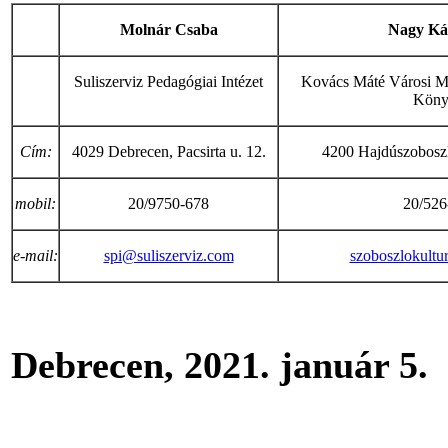
Molnár Csaba
Nagy Ká
Suliszerviz Pedagógiai Intézet
Kovács Máté Városi M
Köny
Cím:
4029 Debrecen, Pacsirta u. 12.
4200 Hajdúszoboszló
mobil
:
20/9750-678
20/526
e-mail:
spi@suliszerviz.com
szoboszlokult
Debrecen, 2021. január 5.