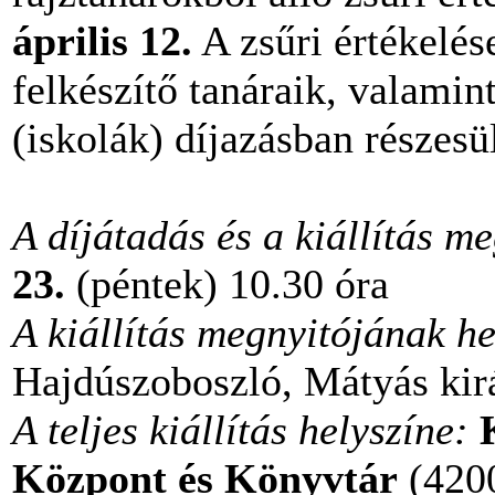
április 12.
A zsűri értékelés
felkészítő tanáraik, valamin
(iskolák) díjazásban részesü
A díjátadás és a kiállítás m
23.
(péntek) 10.30 óra
A kiállítás megnyitójának he
Hajdúszoboszló, Mátyás kirá
A teljes kiállítás helyszíne:
Központ és Könyvtár
(4200