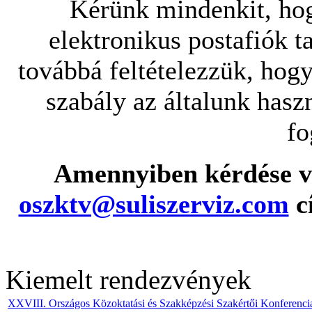
Kérünk mindenkit, ho
elektronikus postafiók ta
továbbá feltételezzük, hog
szabály az általunk hasz
fo
Amennyiben kérdése va
oszktv@suliszerviz.com
cí
Kiemelt rendezvények
XXVIII. Országos Közoktatási és Szakképzési Szakértői Konferenci