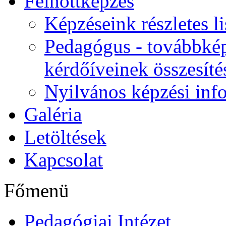
Felnőttképzés
Képzéseink részletes li
Pedagógus - továbbkép
kérdőíveinek összesíté
Nyilvános képzési inf
Galéria
Letöltések
Kapcsolat
Főmenü
Pedagógiai Intézet