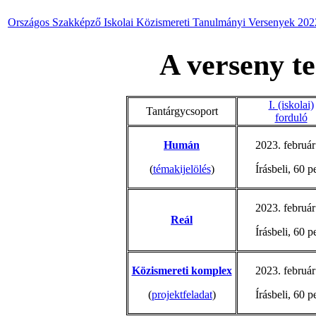
Országos Szakképző Iskolai Közismereti Tanulmányi Versenyek 20
A verseny te
I. (iskolai)
Tantárgycsoport
forduló
Humán
2023. február
(
témakijelölés
)
Írásbeli, 60 p
2023. február
Reál
Írásbeli, 60 p
Közismereti komplex
2023. február
(
projektfeladat
)
Írásbeli, 60 p