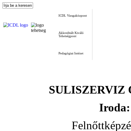
ICDL Vizsgaközpont
Akkreditált Kiváló
Tehetségpont
Pedagógiai Intézet
SULISZERVIZ Okt
Iroda:
Felnőttképz