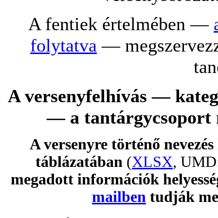
A fentiek értelmében —
folytatva
— megszervezzü
tan
A versenyfelhívás — kate
— a tantárgycsoport n
A versenyre történő nevezés l
táblázatában
(
XLSX
, UMD:
megadott információk helyesség
mailben
tudják me