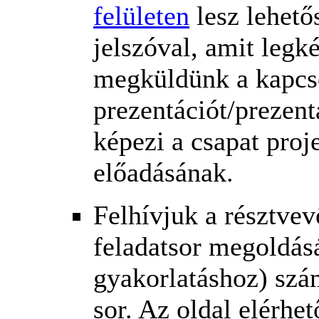
felületen
lesz lehető
jelszóval, amit legk
megküldünk a kapcsol
prezentációt/prezent
képezi a csapat proj
előadásának.
Felhívjuk a résztvev
feladatsor megoldás
gyakorlatáshoz) szá
sor. Az oldal elérhe