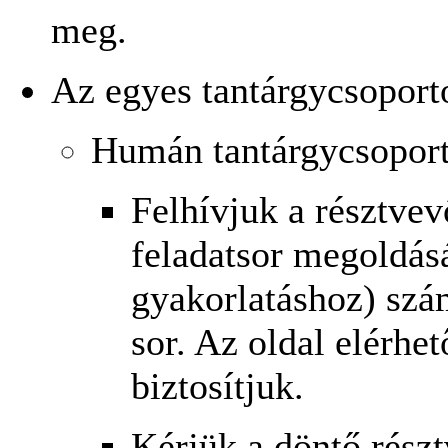
meg.
Az egyes tantárgycsoport
Humán tantárgycsopor
Felhívjuk a résztvev
feladatsor megoldás
gyakorlatáshoz) szá
sor. Az oldal elérhe
biztosítjuk.
Kérjük a döntő részt