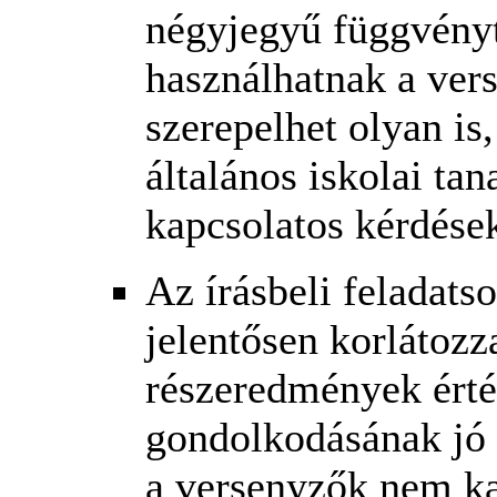
négyjegyű függvényt
használhatnak a ver
szerepelhet olyan is
általános iskolai tan
kapcsolatos kérdések
Az írásbeli feladat
jelentősen korlátozz
részeredmények érté
gondolkodásának jó 
a versenyzők nem ka