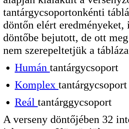
tantárgycsoportonkénti tábl
döntőn elért eredményeket, i
döntőbe bejutott, de ott meg
nem szerepeltetjük a tábláza
Humán
tantárgycsoport
Komplex
tantárgycsoport
Reál
tantárggycsoport
A verseny döntőjében 32 in