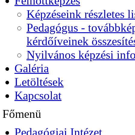
Felnőttképzés
Képzéseink részletes li
Pedagógus - továbbkép
kérdőíveinek összesíté
Nyilvános képzési inf
Galéria
Letöltések
Kapcsolat
Főmenü
Pedagógiai Intézet