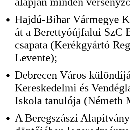
alapján minden versenyző 
Hajdú-Bihar Vármegye Kö
át a Berettyóújfalui SzC 
csapata (Kerékgyártó Reg
Levente);
Debrecen Város különdíjá
Kereskedelmi és Vendégl
Iskola tanulója (Németh 
A Beregszászi Alapítvány 