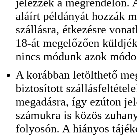
jelezzék a megrendelőn. 
aláírt példányát hozzák 
szállásra, étkezésre vona
18-át megelőzően küldjék
nincs módunk azok módos
A korábban letölthető me
biztosított szállásfeltéte
megadásra, így ezúton je
számukra is közös zuhany
folyosón. A hiányos tájéko