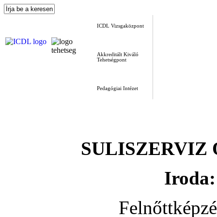
ICDL Vizsgaközpont
Akkreditált Kiváló
Tehetségpont
Pedagógiai Intézet
SULISZERVIZ Okt
Iroda:
Felnőttképz