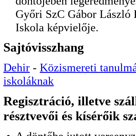
döntőjében legeredménye
Győri SzC Gábor László É
Iskola képvielője.
Sajtóvisszhang
Dehir
-
Közismereti tanulmá
iskoláknak
Regisztráció, illetve szá
résztvevői és kísérőik s