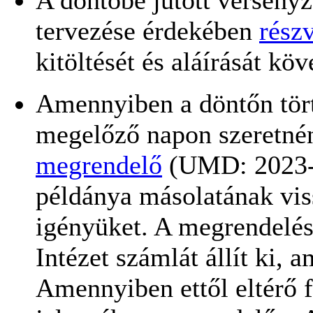
A döntőbe jutott verseny
tervezése érdekében
részv
kitöltését és aláírását kö
Amennyiben a döntőn tört
megelőző napon szeretnén
megrendelő
(UMD: 2023-04
példánya másolatának vis
igényüket. A megrendelés
Intézet számlát állít ki, a
Amennyiben ettől eltérő f