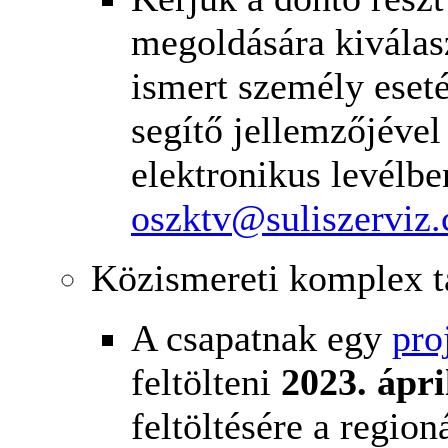
megoldására kiválas
ismert személy eset
segítő jellemzőjével
elektronikus levélb
oszktv@suliszerviz
Közismereti komplex t
A csapatnak egy
pro
feltölteni
2023. ápri
feltöltésére a regio