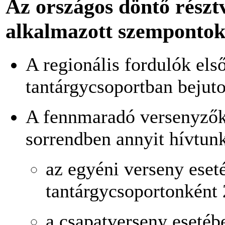
Az országos döntő részt
alkalmazott szemponto
A regionális fordulók els
tantárgycsoportban bejuto
A fennmaradó versenyzők 
sorrendben annyit hívtun
az egyéni verseny eset
tantárgycsoportonként 2
a csapatverseny esetéb