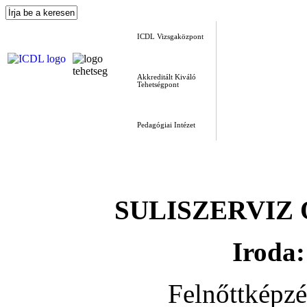
ICDL Vizsgaközpont
Akkreditált Kiváló
Tehetségpont
Pedagógiai Intézet
SULISZERVIZ Okt
Iroda:
Felnőttképz