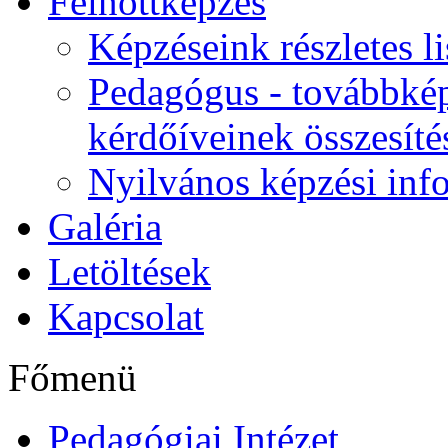
Felnőttképzés
Képzéseink részletes li
Pedagógus - továbbkép
kérdőíveinek összesíté
Nyilvános képzési inf
Galéria
Letöltések
Kapcsolat
Főmenü
Pedagógiai Intézet