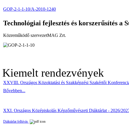
GOP-2-1-1-10/A-2010-1240
Technológiai fejlesztés és korszerűsítés a S
Közreműködő szervezetMAG Zrt.
Kiemelt rendezvények
XXVIII. Országos Közoktatási és Szakképzési Szakértői Konferenci
Bővebben...
XXI. Országos Középiskolás Képzőművészeti Diáktárlat - 2026/202
Diáktárlat felhívás