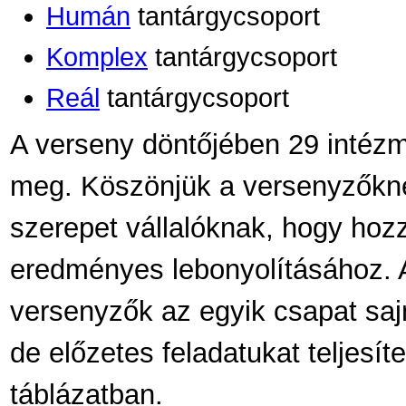
Humán
tantárgycsoport
Komplex
tantárgycsoport
Reál
tantárgycsoport
A verseny döntőjében 29 intéz
meg. Köszönjük a versenyzőknek
szerepet vállalóknak, hogy hoz
eredményes lebonyolításához. 
versenyzők az egyik csapat saj
de előzetes feladatukat teljesít
táblázatban.