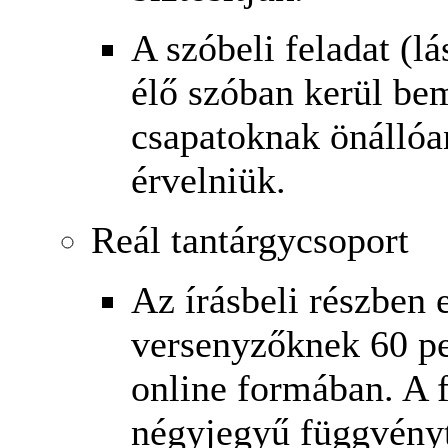
A szóbeli feladat (l
élő szóban kerül be
csapatoknak önállóan
érvelniük.
Reál tantárgycsoport
Az írásbeli részben 
versenyzőknek 60 pe
online formában. A 
négyjegyű függvényt