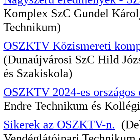
Komplex SzC Gundel Károly 
Technikum)
OSZKTV Közismereti komple
(Dunaújvárosi SzC Hild Józ
és Szakiskola)
OSZKTV 2024-es országos 
Endre Technikum és Kollég
Sikerek az OSZKTV-n.
(Deb
Vendéglátóipari Technikum 