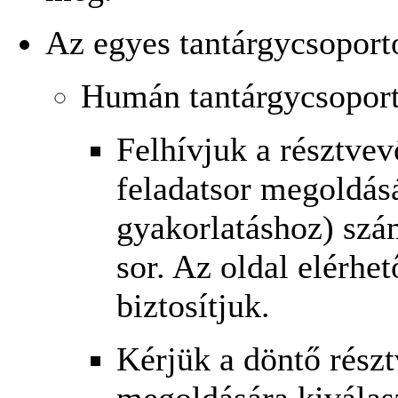
Az egyes tantárgycsoport
Humán tantárgycsopor
Felhívjuk a résztvev
feladatsor megoldás
gyakorlatáshoz) szá
sor. Az oldal elérhe
biztosítjuk.
Kérjük a döntő részt
megoldására kiválas