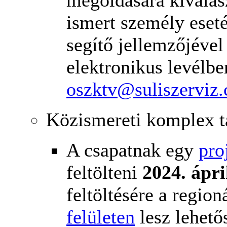
ismert személy eset
segítő jellemzőjével
elektronikus levélb
oszktv@suliszerviz
Közismereti komplex t
A csapatnak egy
pro
feltölteni
2024. ápri
feltöltésére a regio
felületen
lesz lehető