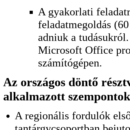
A gyakorlati felada
feladatmegoldás (60
adniuk a tudásukról
Microsoft Office pr
számítógépen.
Az országos döntő részt
alkalmazott szemponto
A regionális fordulók els
tantárgycsoportban bejuto