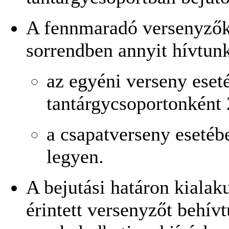
A fennmaradó versenyzők 
sorrendben annyit hívtun
az egyéni verseny eset
tantárgycsoportonként 2
a csapatverseny esetéb
legyen.
A bejutási határon kialak
érintett versenyzőt behív