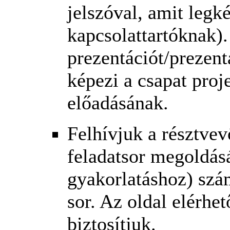
jelszóval, amit legk
kapcsolattartóknak). 
prezentációt/prezent
képezi a csapat proj
előadásának.
Felhívjuk a résztvev
feladatsor megoldás
gyakorlatáshoz) szá
sor. Az oldal elérhe
biztosítjuk.