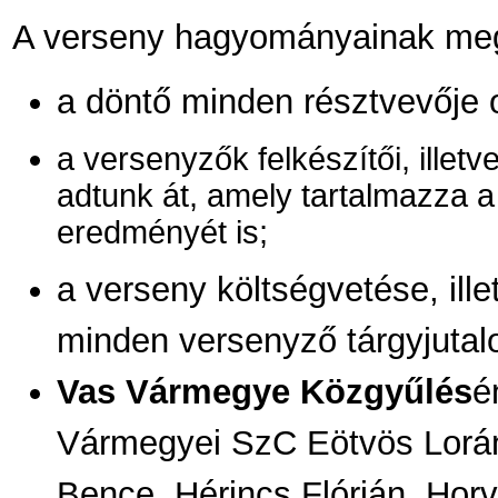
A verseny hagyományainak meg
a döntő minden résztvevője o
a versenyzők felkészítői, ille
adtunk át, amely tartalmazza a 
eredményét is;
a verseny költségvetése, ille
minden versenyző tárgyjutal
Vas Vármegye Közgyűlés
é
Vármegyei SzC Eötvös Lorán
Bence, Hérincs Flórián, Horvá