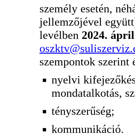
személy esetén, néh
jellemzőjével együt
levélben
2024. ápril
oszktv@suliszerviz
szempontok szerint é
nyelvi kifejezőké
mondatalkotás, s
tényszerűség;
kommunikáció.