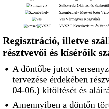
Suliszerviz Oktatási és Szakértői
Szombathely Megyei Jogú Vár
Vas Vármegyei Közgyűlés
VVSZC Kereskedelmi és Vendég
Regisztráció, illetve szá
résztvevői és kísérőik s
A döntőbe jutott verseny
tervezése érdekében részvé
04-06.) kitöltését és aláí
Amennyiben a döntőn tört