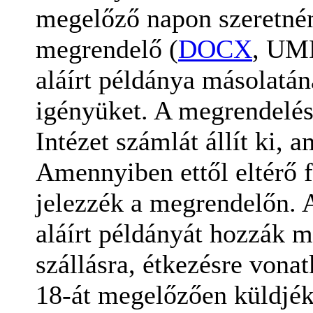
megelőző napon szeretnéne
megrendelő (
DOCX
, UMD
aláírt példánya másolatán
igényüket. A megrendelés
Intézet számlát állít ki, a
Amennyiben ettől eltérő f
jelezzék a megrendelőn. 
aláírt példányát hozzák 
szállásra, étkezésre vona
18-át megelőzően küldjék