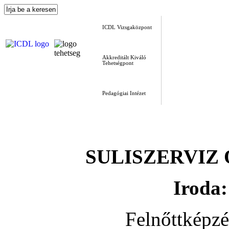
ICDL Vizsgaközpont
Akkreditált Kiváló
Tehetségpont
Pedagógiai Intézet
SULISZERVIZ Okt
Iroda:
Felnőttképz