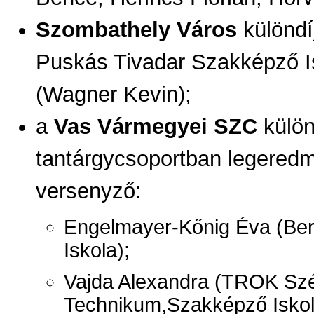
Szombathely Város
különdí
Puskás Tivadar Szakképző I
(Wagner Kevin);
a
Vas Vármegyei SZC
külön
tantárgycsoportban legered
versenyző:
Engelmayer-Kőnig Éva (Bere
Iskola);
Vajda Alexandra (TROK Sz
Technikum,Szakképző Iskol