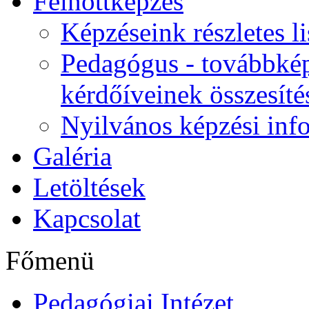
Felnőttképzés
Képzéseink részletes li
Pedagógus - továbbkép
kérdőíveinek összesíté
Nyilvános képzési inf
Galéria
Letöltések
Kapcsolat
Főmenü
Pedagógiai Intézet