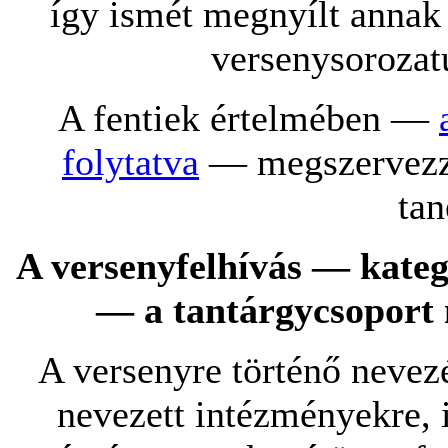
így ismét megnyílt anna
versenysorozat
A fentiek értelmében —
folytatva
— megszervezzü
tan
A versenyfelhívás — kate
— a tantárgycsoport n
A versenyre történő nevezé
nevezett intézményekre, 