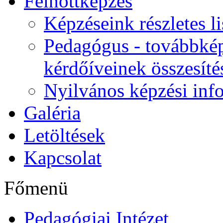
Felnőttképzés
Képzéseink részletes li
Pedagógus - továbbkép
kérdőíveinek összesíté
Nyilvános képzési inf
Galéria
Letöltések
Kapcsolat
Főmenü
Pedagógiai Intézet