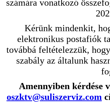
számára vonatkozó összefog
202
Kérünk mindenkit, ho
elektronikus postafiók ta
továbbá feltételezzük, hog
szabály az általunk hasz
fo
Amennyiben kérdése va
oszktv@suliszerviz.com
cí