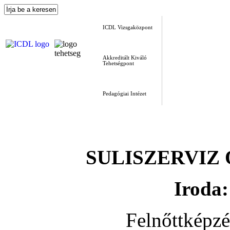
ICDL Vizsgaközpont
Akkreditált Kiváló
Tehetségpont
Pedagógiai Intézet
SULISZERVIZ Okt
Iroda:
Felnőttképz