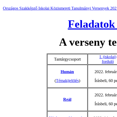
Országos Szakképző Iskolai Közismereti Tanulmányi Versenyek 20
Feladatok
A verseny te
I. (iskolai)
Tantárgycsoport
forduló
Humán
2022. február
(
Témakijelölés
)
Írásbeli, 60 p
2022. február
Reál
Írásbeli, 60 p