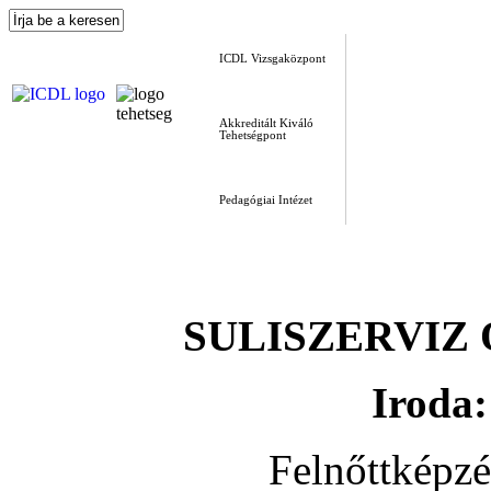
ICDL Vizsgaközpont
Akkreditált Kiváló
Tehetségpont
Pedagógiai Intézet
SULISZERVIZ Okt
Iroda:
Felnőttképz