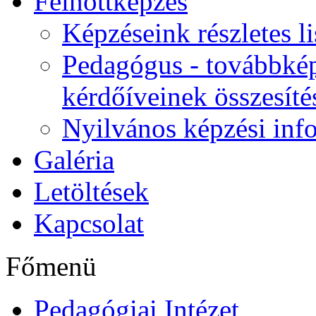
Felnőttképzés
Képzéseink részletes li
Pedagógus - továbbkép
kérdőíveinek összesíté
Nyilvános képzési inf
Galéria
Letöltések
Kapcsolat
Főmenü
Pedagógiai Intézet