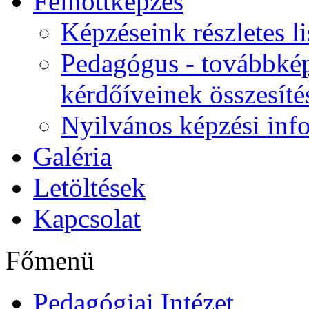
Felnőttképzés
Képzéseink részletes li
Pedagógus - továbbkép
kérdőíveinek összesíté
Nyilvános képzési inf
Galéria
Letöltések
Kapcsolat
Főmenü
Pedagógiai Intézet