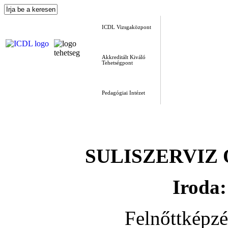
ICDL Vizsgaközpont
Akkreditált Kiváló
Tehetségpont
Pedagógiai Intézet
SULISZERVIZ Okt
Iroda:
Felnőttképz