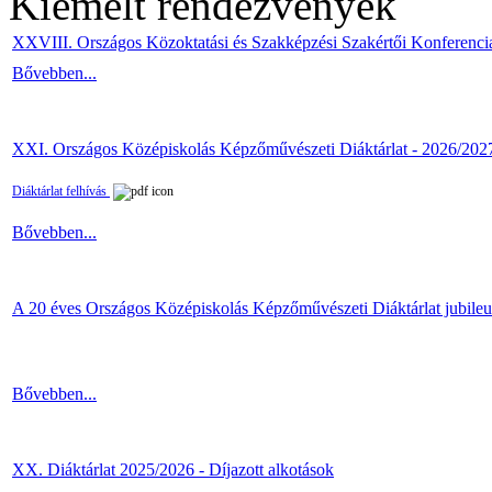
Kiemelt rendezvények
XXVIII. Országos Közoktatási és Szakképzési Szakértői Konferenci
Bővebben...
XXI. Országos Középiskolás Képzőművészeti Diáktárlat - 2026/202
Diáktárlat felhívás
Bővebben...
A 20 éves Országos Középiskolás Képzőművészeti Diáktárlat jubile
Bővebben...
XX. Diáktárlat 2025/2026 - Díjazott alkotások