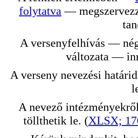
folytatva
— megszervezzü
tan
A versenyfelhívás — nég
változata — inn
A verseny nevezési határi
l
A nevező intézményekről
töllthetik le. (
XLSX; 17