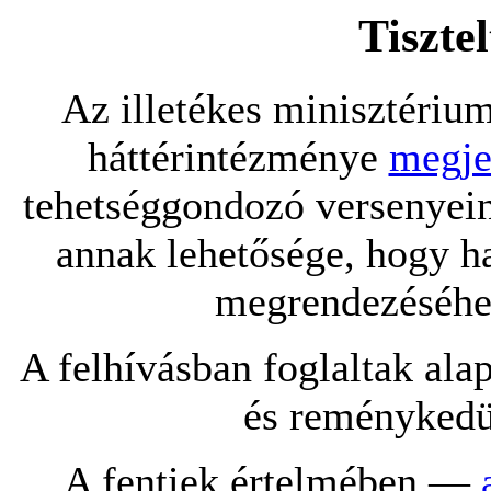
Tiszte
Az illetékes minisztériu
háttérintézménye
megje
tehetséggondozó versenyein
annak lehetősége, hogy 
megrendezéséhez
A felhívásban foglaltak ala
és reménykedü
A fentiek értelmében —