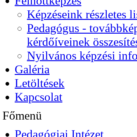
Felnőttképzés
Képzéseink részletes li
Pedagógus - továbbkép
kérdőíveinek összesíté
Nyilvános képzési inf
Galéria
Letöltések
Kapcsolat
Főmenü
Pedagógiai Intézet