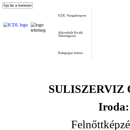
ICDL Vizsgaközpont
Akkreditált Kiváló
Tehetségpont
Pedagógiai Intézet
SULISZERVIZ Okt
Iroda:
Felnőttképz