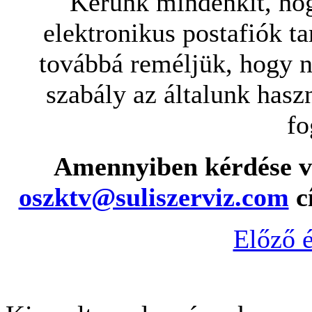
Kérünk mindenkit, ho
elektronikus postafiók ta
továbbá reméljük, hogy 
szabály az általunk hasz
fo
Amennyiben kérdése va
oszktv@suliszerviz.com
cí
Előző 