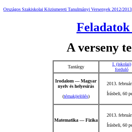
Országos Szakiskolai Közismereti Tanulmányi Versenyek 2012/2013
Feladatok
A verseny te
I. (iskolai)
Tantárgy
forduló
Irodalom — Magyar
2013. február
nyelv és helyesírás
Írásbeli, 60 p
(
témakijelölés
)
2013. február
Matematika — Fizika
Írásbeli, 60 p