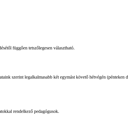
désétől függően tetszőlegesen választható.
ataink szerint legalkalmasabb két egymást követő hétvégén (pénteken dé
talatokkal rendelkező pedagógusok.