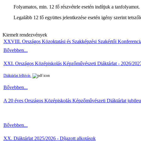
Folyamatos, min. 12 fő részvétele esetén indítjuk a tanfolyamot.
Legalább 12 fő együttes jelentkezése esetén igény szerint tetszőle
Kiemelt rendezvények
XXVIII. Országos Közoktatási és Szakképzési Szakértői Konferenci
Bővebben...
XXI. Országos Középiskolás Képzőművészeti Diáktárlat - 2026/202
Diáktárlat felhívás
Bővebben...
A 20 éves Országos Középiskolás Képzőművészeti Diáktárlat jubile
Bővebben...
XX. Diáktárlat 2025/2026 - Díjazott alkotások