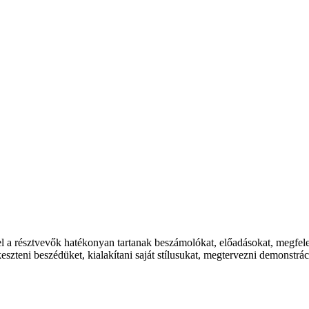
el a résztvevők hatékonyan tartanak beszámolókat, előadásokat, megfel
keszteni beszédüket, kialakítani saját stílusukat, megtervezni demonstrá