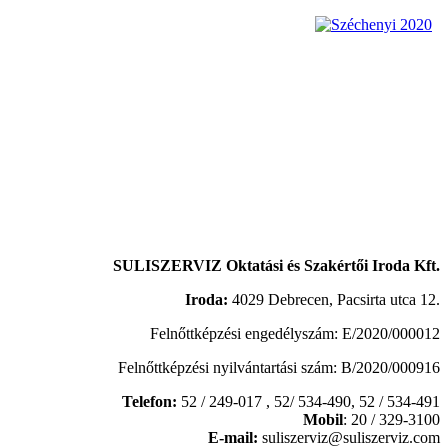
SULISZERVIZ Oktatási és Szakértői Iroda Kft.
Iroda:
4029 Debrecen, Pacsirta utca 12.
Felnőttképzési engedélyszám: E/2020/000012
Felnőttképzési nyilvántartási szám: B/2020/000916
Telefon:
52 / 249-017 , 52/ 534-490,
52 / 534-491
Mobil
: 20 / 329-3100
E-mail:
suliszerviz@suliszerviz.com