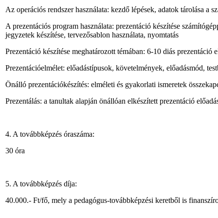
Az operációs rendszer használata: kezdő lépések, adatok tárolása a s
A prezentációs program használata: prezentáció készítése számítógéppel
jegyzetek készítése, tervezősablon használata, nyomtatás
Prezentáció készítése meghatározott témában: 6-10 diás prezentáció el
Prezentációelmélet: előadástípusok, követelmények, előadásmód, test
Önálló prezentációkészítés: elméleti és gyakorlati ismeretek összekap
Prezentálás: a tanultak alapján önállóan elkészített prezentáció előa
4. A továbbképzés óraszáma:
30 óra
5. A továbbképzés díja:
40.000.- Ft/fő, mely a pedagógus-továbbképzési keretből is finanszír