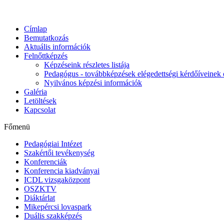
Címlap
Bemutatkozás
Aktuális információk
Felnőttképzés
Képzéseink részletes listája
Pedagógus - továbbképzések elégedettségi kérdőíveinek 
Nyilvános képzési információk
Galéria
Letöltések
Kapcsolat
Főmenü
Pedagógiai Intézet
Szakértői tevékenység
Konferenciák
Konferencia kiadványai
ICDL vizsgaközpont
OSZKTV
Diáktárlat
Mikepércsi lovaspark
Duális szakképzés