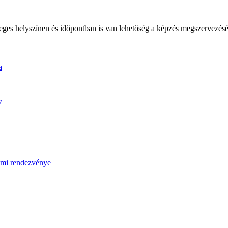
ges helyszínen és időpontban is van lehetőség a képzés megszervezésé
a
7
umi rendezvénye