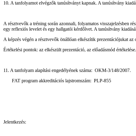
10. A tanfolyamot elvégzők tanúsítványt kapnak. A tanúsítvány kiadás
A résztvevők a tréning során azonnali, folyamatos visszajelzésben ré
egy reflexiós levelet és egy hallgatói kérdőívet. A tanúsítvány kiadásá
A képzés végén a résztvevők önállóan elkészítik prezentációjukat az 
Értékelési pontok: az elkészült prezentáció, az előadásmód értékelése
11. A tanfolyam alapítási engedélyének száma: OKM-3/148/2007.
FAT program akkreditációs lajstromszám: PLP-855
Jelentkezés: