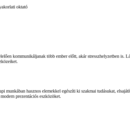
yakorlati oktató
lően kommunikáljanak több ember előtt, akár stresszhelyzetben is. Láss
zközeiket.
 munkában hasznos elemekkel egészíti ki szakmai tudásukat, elsajátítjá
a modern prezentációs eszközöket.