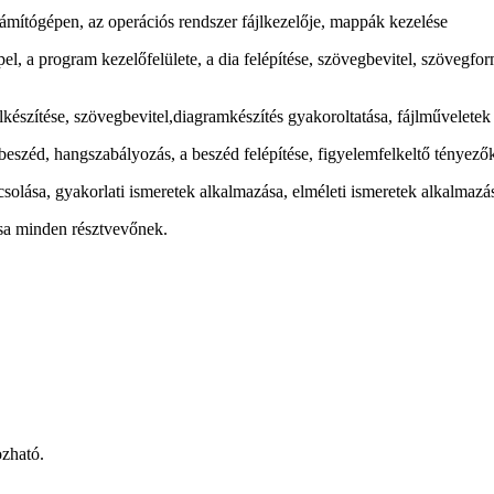
zámítógépen, az operációs rendszer fájlkezelője, mappák kezelése
, a program kezelőfelülete, a dia felépítése, szövegbevitel, szövegformá
készítése, szövegbevitel,diagramkészítés gyakoroltatása, fájlműveletek g
beszéd, hangszabályozás, a beszéd felépítése, figyelemfelkeltő tényező
csolása, gyakorlati ismeretek alkalmazása, elméleti ismeretek alkalmazá
dása minden résztvevőnek.
ozható.