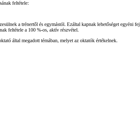
ának feltétele:
szesülnek a trénertől és egymástól. Ezáltal kapnak lehetőséget egyéni f
nak feltétele a 100 %-os, aktív részvétel.
oktató által megadott témában, melyet az oktatók értékelnek.
.