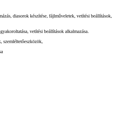
zás, diasorok készítése, fájlműveletek, vetítési beállítások,
yakoroltatása, vetítési beállítások alkalmazása.
k, szemléltetőeszközök,
sa