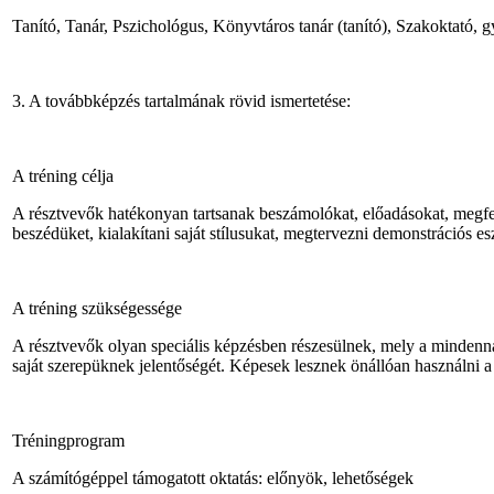
Tanító, Tanár, Pszichológus, Könyvtáros tanár (tanító), Szakoktató, g
3. A továbbképzés tartalmának rövid ismertetése:
A tréning célja
A résztvevők hatékonyan tartsanak beszámolókat, előadásokat, megfele
beszédüket, kialakítani saját stílusukat, megtervezni demonstrációs es
A tréning szükségessége
A résztvevők olyan speciális képzésben részesülnek, mely a mindennapi
saját szerepüknek jelentőségét. Képesek lesznek önállóan használni 
Tréningprogram
A számítógéppel támogatott oktatás: előnyök, lehetőségek