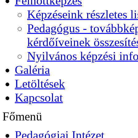
Felnőttképzés
Képzéseink részletes li
Pedagógus - továbbkép
kérdőíveinek összesíté
Nyilvános képzési inf
Galéria
Letöltések
Kapcsolat
Főmenü
Pedagógiai Intézet