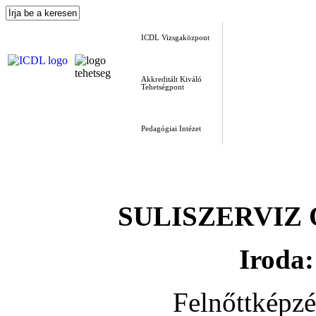
ICDL Vizsgaközpont
Akkreditált Kiváló
Tehetségpont
Pedagógiai Intézet
SULISZERVIZ Okt
Iroda:
Felnőttképz