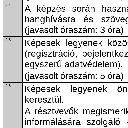
2.4.
A képzés során haszná
hanghívásra és szöveg
(javasolt óraszám: 3 óra)
2.5.
Képesek legyenek közös
(regisztráció, bejelentk
egyszerű adatvédelem).
(javasolt óraszám: 5 óra)
2.6.
Képesek legyenek öná
keresztül.
A résztvevők megismerik
informálására szolgáló 