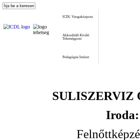
ICDL Vizsgaközpont
Akkreditált Kiváló
Tehetségpont
Pedagógiai Intézet
SULISZERVIZ Okt
Iroda:
Felnőttképz