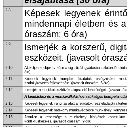
2.8.
Képesek legyenek érint
mindennapi életben és 
óraszám: 6 óra)
2.9.
Ismerjék a korszerű, digit
eszközeit. (javasolt órasz
2.10.
Alakuljon ki objektív képe a digitalizált gyártásban ellátandó fele
óra)
2.11.
Képesek legyenek komplex feladatok elvégzésére modu
szabálykövetés.fejlesztésére. (javasolt óraszám: 6 óra)
2.12.
Ismerjék a robotikai eszközök alapszintű lehetőségeit. (javasolt ór
A tanuláshoz és a munkavállaláshoz szükséges kompetenciák f
2.13.
Képesek legyenek irányítás alatt a feladatok részfeladatokra történ
2.14.
Képesek legyenek hatékony munkavégzésre munkahelyi környezetbe
2.15.
Javuljon a képessége a munkahelyi kihívások konstruktív 
konfliktuskezelés. (javasolt óraszám: 9 óra)