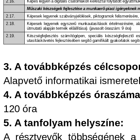
2.16.
Képes legyen a digitális csatornákon keresztül folytatott együttmű
Műszaki készségek fejlesztése a munkaerő-piaci igényeknek me
2.17.
Képesek legyenek szabványjelölések, piktogramok felismerésére, 
2.18.
Képesek legyenek egyszerű munkautasítások értelmezésére, ala
útmutató alapján termék előállítása). (javasolt óraszám: 9 óra)
2.19.
Készségfejlesztés számítógépen, speciális készségfejlesztő e
utasításkövetés fejlesztésében segítő gamifikált gyakorlatok segít
3. A továbbképzés célcsopor
Alapvető informatikai ismeret
4. A továbbképzés óraszáma
120 óra
5. A tanfolyam helyszíne:
A résztvevők többségének a 