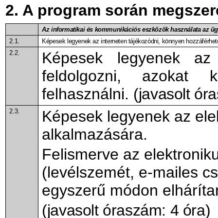
2. A program során megsze
Az informatikai és kommunikációs eszközök használata az ügy
2.1.
Képesek legyenek az interneten tájékozódni, könnyen hozzáférhető
2.2.
Képesek legyenek az i
feldolgozni, azokat 
felhasználni.
(javasolt ór
2.3.
Képesek legyenek az elek
alkalmazására.
Felismerve az elektroniku
(levélszemét, e-mailes c
egyszerű módon elhárítan
(javasolt óraszám: 4 óra)