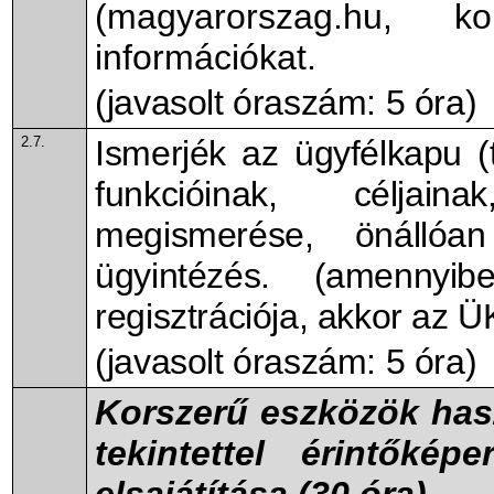
(magyarorszag.hu, k
információkat.
(javasolt óraszám: 5 óra)
2.7.
Ismerjék az ügyfélkapu 
funkcióinak, céljaina
megismerése, önállóan
ügyintézés. (amenny
regisztrációja, akkor az Ü
(javasolt óraszám: 5 óra)
Korszerű eszközök has
tekintettel érintőkép
elsajátítása (30 óra)