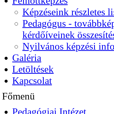
Felnőttképzés
Képzéseink részletes li
Pedagógus - továbbkép
kérdőíveinek összesíté
Nyilvános képzési inf
Galéria
Letöltések
Kapcsolat
Főmenü
Pedagógiai Intézet