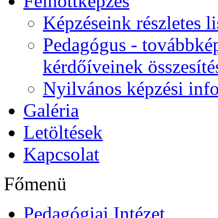
Felnőttképzés
Képzéseink részletes li
Pedagógus - továbbkép
kérdőíveinek összesíté
Nyilvános képzési inf
Galéria
Letöltések
Kapcsolat
Főmenü
Pedagógiai Intézet