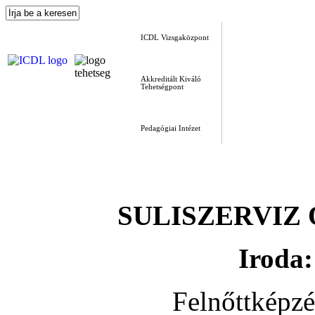
ICDL Vizsgaközpont
Akkreditált Kiváló
Tehetségpont
Pedagógiai Intézet
SULISZERVIZ Okt
Iroda:
Felnőttképz