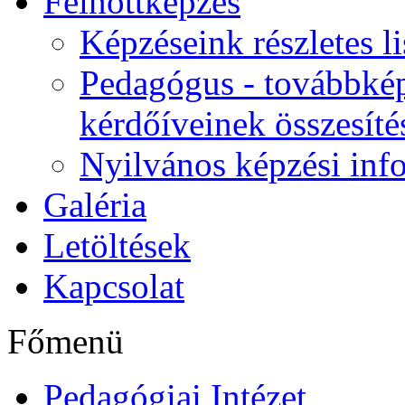
Felnőttképzés
Képzéseink részletes li
Pedagógus - továbbkép
kérdőíveinek összesíté
Nyilvános képzési inf
Galéria
Letöltések
Kapcsolat
Főmenü
Pedagógiai Intézet