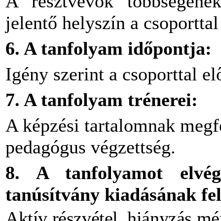
A résztvevők többségének
jelentő helyszín a csoporttal
6. A tanfolyam időpontja:
Igény szerint a csoporttal e
7. A tanfolyam trénerei:
A képzési tartalomnak megfe
pedagógus végzettség.
8. A tanfolyamot elvé
tanúsítvány kiadásának fel
Aktív részvétel, hiányzás mé