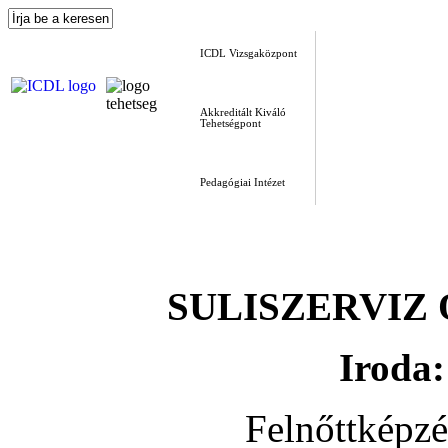
ICDL Vizsgaközpont
Akkreditált Kiváló
Tehetségpont
Pedagógiai Intézet
SULISZERVIZ Okt
Iroda:
Felnőttképz