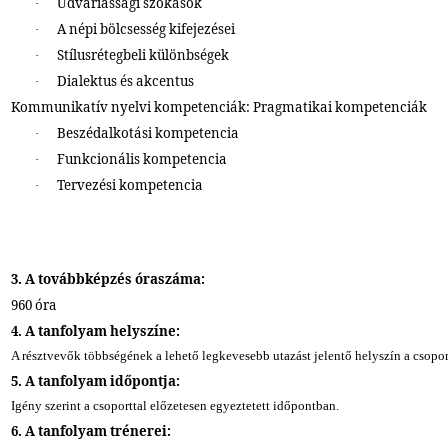
Udvariassági szokások
·
A népi bölcsesség kifejezései
·
Stílusrétegbeli különbségek
·
Dialektus és akcentus
·
Kommunikatív nyelvi kompetenciák: Pragmatikai kompetenciák
Beszédalkotási kompetencia
·
Funkcionális kompetencia
·
Tervezési kompetencia
·
3. A továbbképzés óraszáma:
960 óra
4. A tanfolyam helyszíne:
A résztvevők többségének a lehető legkevesebb utazást jelentő helyszín a csoport
5. A tanfolyam időpontja:
Igény szerint a csoporttal előzetesen egyeztetett időpontban.
6. A tanfolyam trénerei: