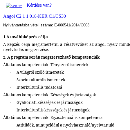
Kérdése van?
Angol C2 1 1 018-KER C1/CS30
Nyilvántartásba vételi száma: E-000541/2014/C003
1.A továbbképzés célja
A képzés célja megismertetni a résztvevőket az angol nyelv minde
nyelvtudás megszerzése.
2. A program során megszerezhető kompetenciák
Általános kompetenciák: Tényszerű ismeretek
A világról szóló ismeretek
·
Szociokulturális ismeretek
·
Interkulturális tudatossá
·
Általános kompetenciák: Készségek és jártasságok
Gyakorlati készségek és jártasságok
·
Interkulturális készségek és jártasságok
·
Általános kompetenciák: Egzisztenciális kompetencia
Attitűdök, mint például a nyelvhasználó/nyelvtanuló
·