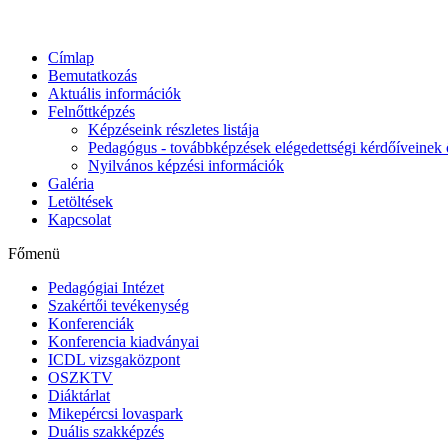
Címlap
Bemutatkozás
Aktuális információk
Felnőttképzés
Képzéseink részletes listája
Pedagógus - továbbképzések elégedettségi kérdőíveinek 
Nyilvános képzési információk
Galéria
Letöltések
Kapcsolat
Főmenü
Pedagógiai Intézet
Szakértői tevékenység
Konferenciák
Konferencia kiadványai
ICDL vizsgaközpont
OSZKTV
Diáktárlat
Mikepércsi lovaspark
Duális szakképzés