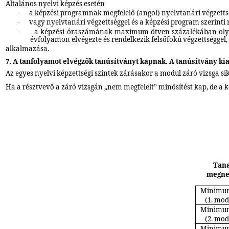
Altalános nyelvi képzés esetén
a képzési programnak megfelelő (angol) nyelvtanári végzetts
·
vagy nyelvtanári végzettséggel és a képzési program szerinti n
·
a képzési óraszámának maximum ötven százalékában olyan 
·
évfolyamon elvégezte és rendelkezik felsőfokú végzettséggel,
alkalmazása.
7. A tanfolyamot elvégzők tanúsítványt kapnak. A tanúsítvány ki
Az egyes nyelvi képzettségi szintek zárásakor a modul záró vizsga s
Ha a résztvevő a záró vizsgán „nem megfelelt” minősítést kap, de a
Tan
megne
Minimum 
(1. mod
Minimum 
(2. mod
Minimum 