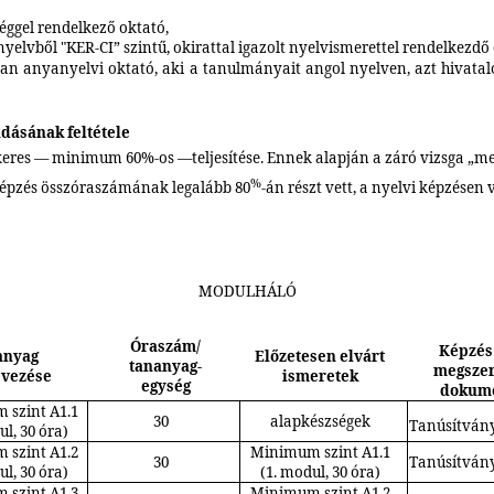
éggel rendelkező oktató,
yelvből "KER-CI” szintű, okirattal igazolt nyelvismerettel
rendelkezdő
anyanyelvi oktató, aki a tanulmányait angol nyelven, azt hivatalos
adásának feltétele
ikeres — minimum 60%-os —teljesítése. Ennek alapján a záró vizsga „meg
%
 képzés összóraszámának legalább 80
-án részt vett, a nyelvi képzésen 
MODULHÁLÓ
Óraszám/
Képzés
anyag
Előzetesen elvárt
tananyag-
megszer
vezése
ismeretek
egység
dokum
szint A1.1
30
alapkészségek
Tanúsítvány
ul, 30 óra)
szint A1.2
Minimum szint A1.1
30
Tanúsítvány
ul, 30 óra)
(1. modul, 30 óra)
szint A1.3
Minimum szint A1.2