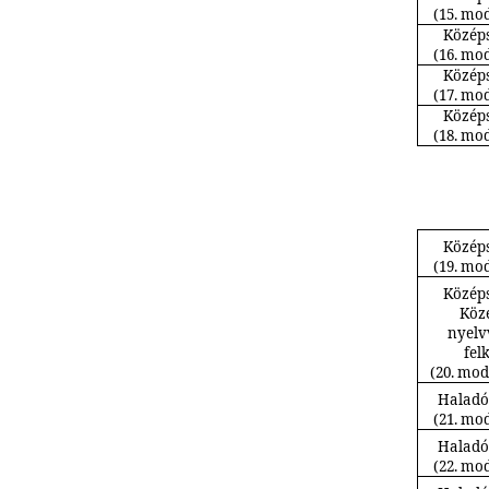
(15. mod
Középs
(16. mod
Középs
(17. mod
Középs
(18. mod
Középs
(19. mod
Középs
Köz
nyelv
fel
(20. mod
Haladó 
(21. mod
Haladó 
(22. mod