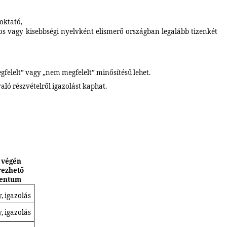
 o
ktató,
 vagy kisebbségi nyelvként elismerő országban legalább tizenkét
felelt” vagy „nem megfelelt” minősítésű lehet.
való részvételről igazolást kaphat.
 végén
ezhető
entum
, igazolás
, igazolás