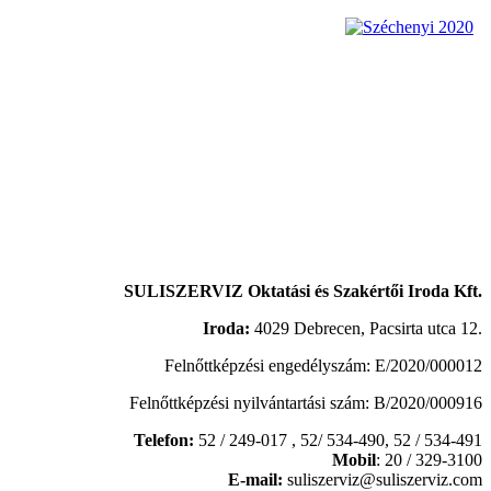
SULISZERVIZ Oktatási és Szakértői Iroda Kft.
Iroda:
4029 Debrecen, Pacsirta utca 12.
Felnőttképzési engedélyszám: E/2020/000012
Felnőttképzési nyilvántartási szám: B/2020/000916
Telefon:
52 / 249-017 , 52/ 534-490,
52 / 534-491
Mobil
: 20 / 329-3100
E-mail:
suliszerviz@suliszerviz.com