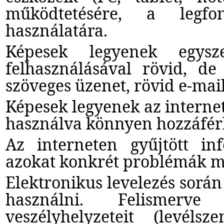
működtetésére, a legfon
használatára.
Képesek legyenek egysze
felhasználásával rövid, de
szöveges üzenet, rövid e-mail
Képesek legyenek az interne
használva könnyen hozzáfér
Az interneten gyűjtött inf
azokat konkrét problémák me
Elektronikus levelezés sorá
használni. Felismerve
veszélyhelyzeteit (levéls