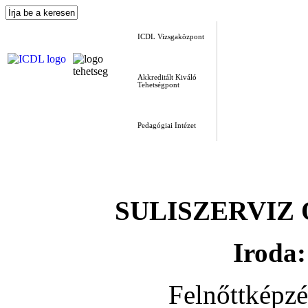
ICDL Vizsgaközpont
Akkreditált Kiváló
Tehetségpont
Pedagógiai Intézet
SULISZERVIZ Okt
Iroda:
Felnőttképz