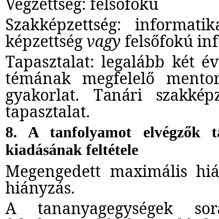
Végzettség: felsőfokú
Szakképzettség: informati
képzettség
vagy
felsőfokú inf
Tapasztalat: legalább két é
témának megfelelő mentori
gyakorlat. T
anári szakkép
tapasztalat.
8. A tanfolyamot elvégzők t
kiadásának feltétele
Megengedett maximális hi
hiányzás.
A tananyagegységek so