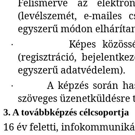
Felismerve az elektroni
(levélszemét, e-mailes 
egyszerű módon elhárítan
Képes közössé
·
(regisztráció, bejelentke
egyszerű adatvédelem).
A képzés során ha
·
szöveges üzenetküldésre 
3. A továbbképzés célcsoportja
16 év feletti, infokommuniká