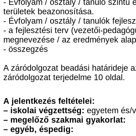
- Évfolyam / osztály / tanuló szint
területek beazonosítása.
- Évfolyam / osztály / tanulók fejles
- a fejlesztési terv (vezetői-pedagóg
megnevezése / az eredmények alapjá
- összegzés
A záródolgozat beadási határideje az
záródolgozat terjedelme 10 oldal.
A jelentkezés feltételei:
– iskolai végzettség:
egyetem és/va
– megelőző szakmai gyakorlat:
– egyéb, éspedig: