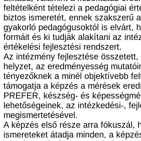
feltételként tételezi a pedagógiai ér
biztos ismeretét, ennek szakszerű 
gyakorló pedagógusoktól is elvárt, 
formáit és ki tudják alakítani az in
értékelési fejlesztési rendszert.
Az intézmény fejlesztése összetett, 
helyzet, az eredményesség mutatóina
tényezőknek a minél objektívebb felt
támogatja a képzés a mérések ere
PREFER, készség- és képességmérés
lehetőségeinek, az intézkedési-, fej
megismertetésével.
A képzés első része arra fókuszál, 
ismereteket átadja minden, a képz