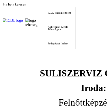
ICDL Vizsgaközpont
Akkreditált Kiváló
Tehetségpont
Pedagógiai Intézet
SULISZERVIZ Okt
Iroda:
Felnőttképz