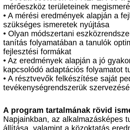
mérőeszköz területeinek megismer
• A mérési eredmények alapján a fejl
szükséges ismeretek nyújtása
• Olyan módszertani eszközrendszer 
tanítás folyamatában a tanulók optimá
fejlesztési formákat
• Az eredmények alapján a jó gyak
kapcsolódó adaptációs folyamatot tu
• A résztvevők felkészítése saját pe
tevékenységrendszerük szervezésér
A program tartalmának rövid isme
Napjainkban, az alkalmazásképes 
állítása, valamint a közoktatás er