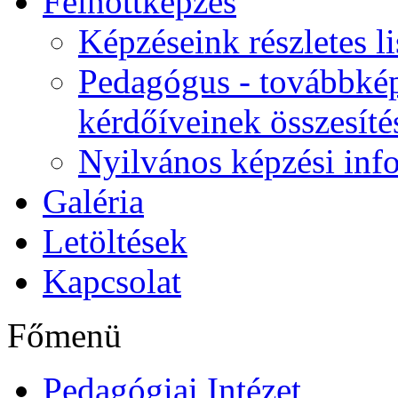
Felnőttképzés
Képzéseink részletes li
Pedagógus - továbbkép
kérdőíveinek összesíté
Nyilvános képzési inf
Galéria
Letöltések
Kapcsolat
Főmenü
Pedagógiai Intézet