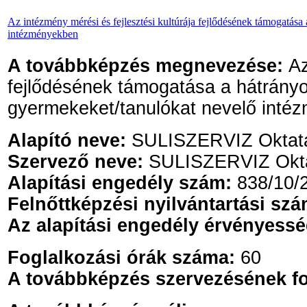
Az intézmény mérési és fejlesztési kultúrája fejlődésének támogatás
intézményekben
A továbbképzés megnevezése:
Az
fejlődésének támogatása a hátrányo
gyermekeket/tanulókat nevelő inté
Alapító neve:
SULISZERVIZ Oktatási
Szervező neve:
SULISZERVIZ Oktatá
Alapítási engedély szám:
838/10/
Felnőttképzési nyilvántartási szá
Az alapítási engedély érvényess
Foglalkozási órák száma:
60
A továbbképzés szervezésének f