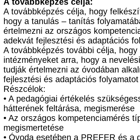
A továbbképzés célja:
A továbbképzés célja, hogy felkész
hogy a tanulás – tanítás folyamatá
értelmezni az országos kompetencia
adekvát fejlesztési és adaptációs fo
A továbbképzés további célja, hogy
intézményeket arra, hogy a nevelés
tudják értelmezni az óvodában alk
fejlesztési és adaptációs folyamatot
Részcélok:
• A pedagógiai értékelés szükséges
hátterének feltárása, megismerése
• Az országos kompetenciamérés típ
megismertetése
• Óvoda esetében a PREFER és a g