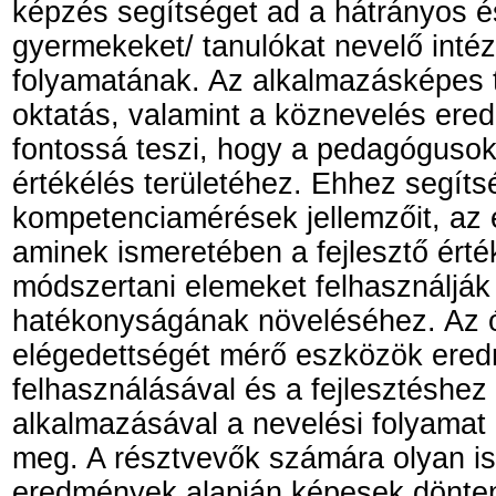
képzés segítséget ad a hátrányos é
gyermekeket/ tanulókat nevelő inté
folyamatának. Az alkalmazásképes 
oktatás, valamint a köznevelés er
fontossá teszi, hogy a pedagógusok
értékélés területéhez. Ehhez segíts
kompetenciamérések jellemzőit, az 
aminek ismeretében a fejlesztő érté
módszertani elemeket felhasználják 
hatékonyságának növeléséhez. Az
elégedettségét mérő eszközök eredm
felhasználásával és a fejlesztéshe
alkalmazásával a nevelési folyama
meg. A résztvevők számára olyan is
eredmények alapján képesek dönteni