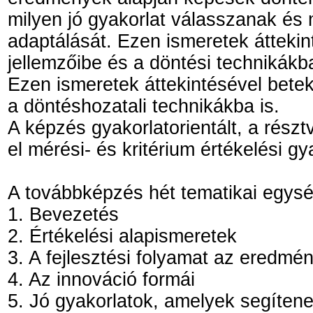
milyen jó gyakorlat válasszanak és
adaptálását. Ezen ismeretek áttekin
jellemzőibe és a döntési technikákba
Ezen ismeretek áttekintésével betek
a döntéshozatali technikákba is.
A képzés gyakorlatorientált, a rész
el mérési- és kritérium értékelési gy
A továbbképzés hét tematikai egysé
1. Bevezetés
2. Értékelési alapismeretek
3. A fejlesztési folyamat az eredm
4. Az innováció formái
5. Jó gyakorlatok, amelyek segíten