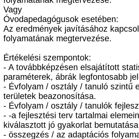
Vagy
Óvodapedagógusok esetében:
Az eredmények javításához kapcsoló
folyamatának megtervezése.
Értékelési szempontok:
- A továbbképzésen elsajátított stat
paraméterek, ábrák legfontosabb je
- Évfolyam / osztály / tanuló szint
területek beazonosítása.
- Évfolyam / osztály / tanulók fejles
- -a fejlesztési terv tartalmai elem
kiválasztott jó gyakorlat bemutatása
- összegzés / az adaptációs folyam