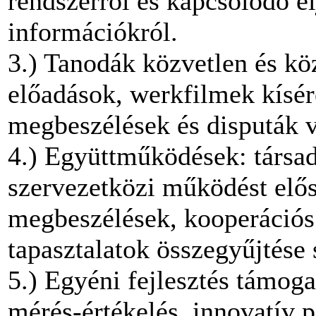
rendszerről és kapcsolódó el
információkról.
3.) Tanodák közvetlen és kö
előadások, werkfilmek kísér
megbeszélések és disputák v
4.) Együttműködések: társa
szervezetközi működést elős
megbeszélések, kooperációs 
tapasztalatok összegyűjtése 
5.) Egyéni fejlesztés támogat
mérés-értékelés, innovatív 