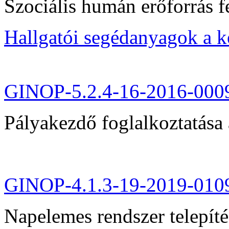
Szociális humán erőforrás fe
Hallgatói segédanyagok a 
GINOP-5.2.4-16-2016-000
Pályakezdő foglalkoztatása 
GINOP-4.1.3-19-2019-010
Napelemes rendszer telepít