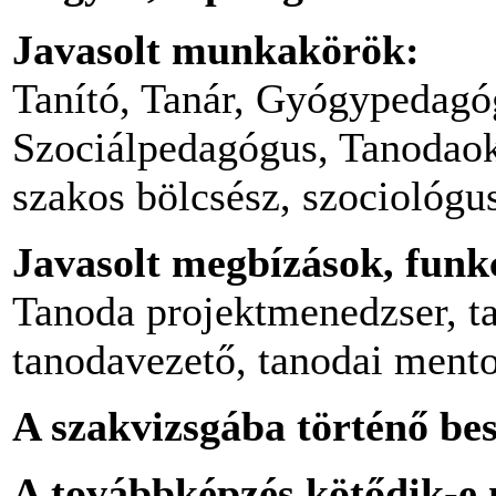
Javasolt munkakörök:
Tanító, Tanár, Gyógypedagó
Szociálpedagógus, Tanodaok
szakos bölcsész, szociológu
Javasolt megbízások, funk
Tanoda projektmenedzser, t
tanodavezető, tanodai ment
A szakvizsgába történő bes
A továbbképzés kötődik-e 