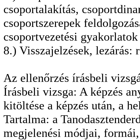
csoportalakítás, csoportdin
csoportszerepek feldolgozá
csoportvezetési gyakorlatok 
8.) Visszajelzések, lezárás:
Az ellenőrzés írásbeli vizsgá
Írásbeli vizsga: A képzés any
kitöltése a képzés után, a he
Tartalma: a Tanodasztenderd
megjelenési módjai, formái,