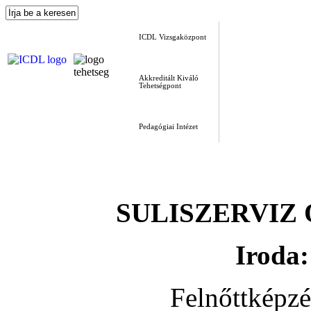
ICDL Vizsgaközpont
Akkreditált Kiváló
Tehetségpont
Pedagógiai Intézet
SULISZERVIZ Okt
Iroda:
Felnőttképz