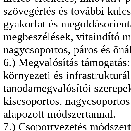
szövegértés és további kulc
gyakorlat és megoldásorientá
megbeszélések, vitaindító m
nagycsoportos, páros és öná
6.) Megvalósítás támogatás
környezeti és infrastrukturál
tanodamegvalósítói szerepek
kiscsoportos, nagycsoportos 
alapozott módszertannal.
7.) Csoportvezetés módszert