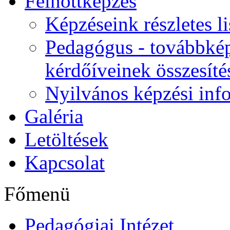
Felnőttképzés
Képzéseink részletes li
Pedagógus - továbbkép
kérdőíveinek összesíté
Nyilvános képzési inf
Galéria
Letöltések
Kapcsolat
Főmenü
Pedagógiai Intézet