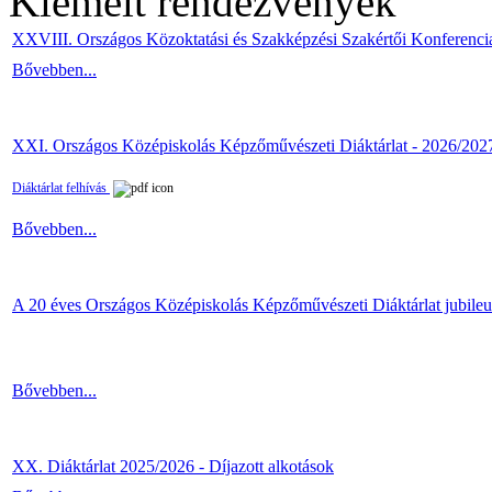
Kiemelt rendezvények
XXVIII. Országos Közoktatási és Szakképzési Szakértői Konferenci
Bővebben...
XXI. Országos Középiskolás Képzőművészeti Diáktárlat - 2026/202
Diáktárlat felhívás
Bővebben...
A 20 éves Országos Középiskolás Képzőművészeti Diáktárlat jubile
Bővebben...
XX. Diáktárlat 2025/2026 - Díjazott alkotások