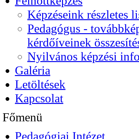
Felnőttképzés
Képzéseink részletes li
Pedagógus - továbbkép
kérdőíveinek összesíté
Nyilvános képzési inf
Galéria
Letöltések
Kapcsolat
Főmenü
Pedagógiai Intézet