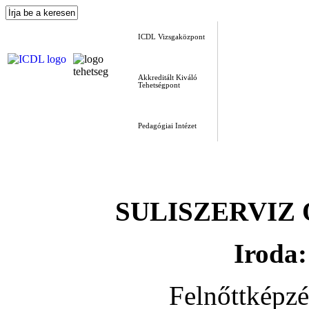
ICDL Vizsgaközpont
Akkreditált Kiváló
Tehetségpont
Pedagógiai Intézet
SULISZERVIZ Okt
Iroda:
Felnőttképz