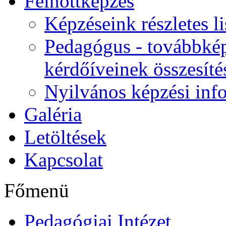
Felnőttképzés
Képzéseink részletes li
Pedagógus - továbbkép
kérdőíveinek összesíté
Nyilvános képzési inf
Galéria
Letöltések
Kapcsolat
Főmenü
Pedagógiai Intézet