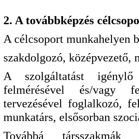
2. A továbbképzés célcsopo
A célcsoport munkahelyen bet
szakdolgozó, középvezető, 
A szolgáltatást igény
felmérésével és/vagy fej
tervezésével foglalkozó, f
munkatárs, elsősorban szoci
Továbbá társszakmák ké