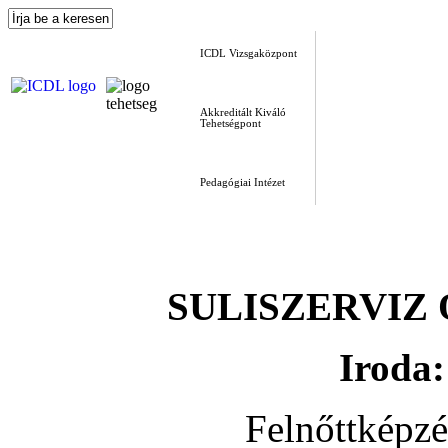
ICDL Vizsgaközpont
Akkreditált Kiváló
Tehetségpont
Pedagógiai Intézet
SULISZERVIZ Okt
Iroda:
Felnőttképz