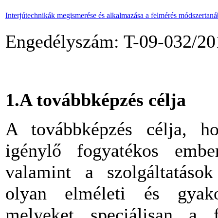
Interjútechnikák megismerése és alkalmazása a felmérés módszertaná
Engedélyszám: T-09-032/20
1.A továbbképzés célja
A továbbképzés célja, hog
igénylő fogyatékos ember
valamint a szolgáltatáso
olyan elméleti és gyakor
melyeket speciálisan a f