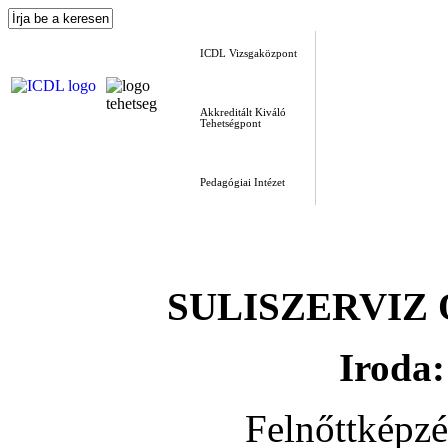
ICDL Vizsgaközpont
Akkreditált Kiváló
Tehetségpont
Pedagógiai Intézet
SULISZERVIZ Okt
Iroda:
Felnőttképz