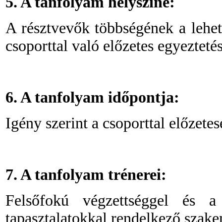
5. A tanfolyam helyszíne:
A résztvevők többségének a lehet
csoporttal való előzetes egyeztet
6. A tanfolyam időpontja:
Igény szerint a csoporttal előzete
7. A tanfolyam trénerei:
Felsőfokú végzettséggel és a
tapasztalatokkal rendelkező szak