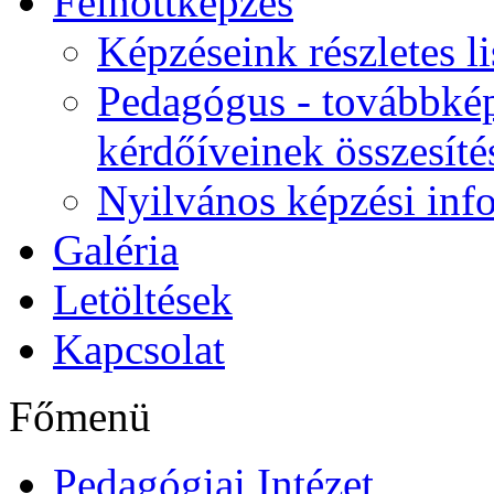
Felnőttképzés
Képzéseink részletes li
Pedagógus - továbbkép
kérdőíveinek összesíté
Nyilvános képzési inf
Galéria
Letöltések
Kapcsolat
Főmenü
Pedagógiai Intézet