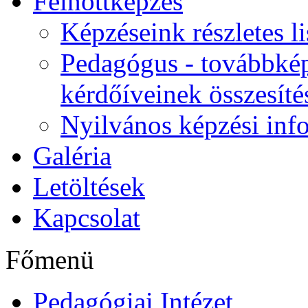
Felnőttképzés
Képzéseink részletes li
Pedagógus - továbbkép
kérdőíveinek összesíté
Nyilvános képzési inf
Galéria
Letöltések
Kapcsolat
Főmenü
Pedagógiai Intézet