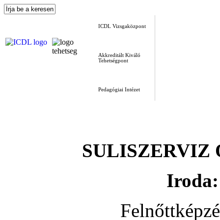
ICDL Vizsgaközpont
Akkreditált Kiváló
Tehetségpont
Pedagógiai Intézet
SULISZERVIZ Okt
Iroda:
Felnőttképz