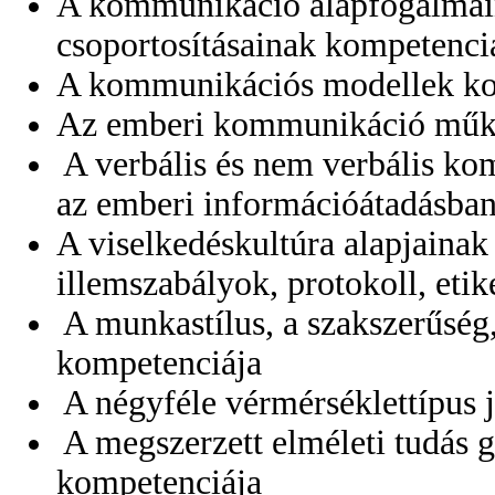
A kommunikáció alapfogalmai
csoportosításainak kompetenci
A kommunikációs modellek ko
Az emberi kommunikáció műk
A verbális és nem verbális k
az emberi információátadásban
A viselkedéskultúra alapjainak
illemszabályok, protokoll, etik
A munkastílus, a szakszerűség,
kompetenciája
A négyféle vérmérséklettípus 
A megszerzett elméleti tudás 
kompetenciája