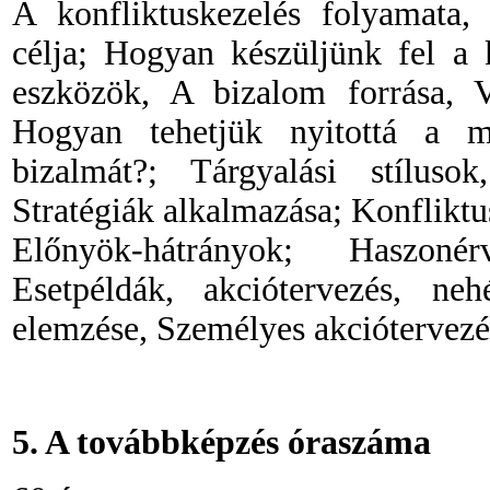
A konfliktuskezelés folyamata, 
célja; Hogyan készüljünk fel a 
eszközök, A bizalom forrása, Ve
Hogyan tehetjük nyitottá a 
bizalmát?; Tárgyalási stílusok
Stratégiák alkalmazása; Konfliktu
Előnyök-hátrányok; Haszoné
Esetpéldák, akciótervezés, ne
elemzése, Személyes akciótervezé
5. A továbbképzés óraszáma