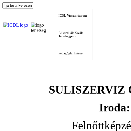
ICDL Vizsgaközpont
Akkreditált Kiváló
Tehetségpont
Pedagógiai Intézet
SULISZERVIZ Okt
Iroda:
Felnőttképz