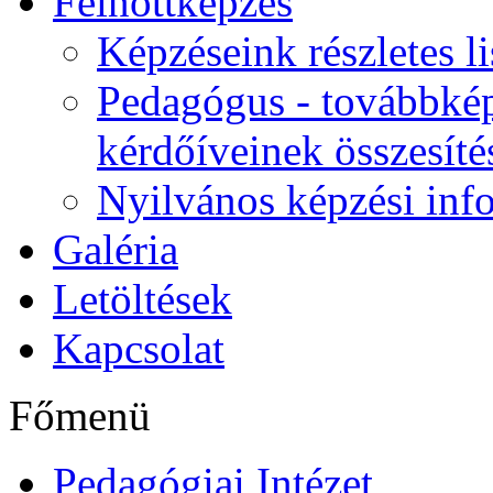
Felnőttképzés
Képzéseink részletes li
Pedagógus - továbbkép
kérdőíveinek összesíté
Nyilvános képzési inf
Galéria
Letöltések
Kapcsolat
Főmenü
Pedagógiai Intézet