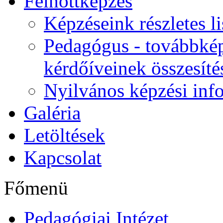
Felnőttképzés
Képzéseink részletes li
Pedagógus - továbbkép
kérdőíveinek összesíté
Nyilvános képzési inf
Galéria
Letöltések
Kapcsolat
Főmenü
Pedagógiai Intézet