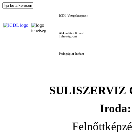
ICDL Vizsgaközpont
Akkreditált Kiváló
Tehetségpont
Pedagógiai Intézet
SULISZERVIZ Okt
Iroda:
Felnőttképz