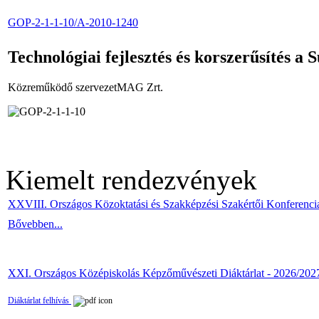
GOP-2-1-1-10/A-2010-1240
Technológiai fejlesztés és korszerűsítés a S
Közreműködő szervezetMAG Zrt.
Kiemelt rendezvények
XXVIII. Országos Közoktatási és Szakképzési Szakértői Konferenci
Bővebben...
XXI. Országos Középiskolás Képzőművészeti Diáktárlat - 2026/202
Diáktárlat felhívás