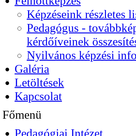
Felnőttképzés
Képzéseink részletes li
Pedagógus - továbbkép
kérdőíveinek összesíté
Nyilvános képzési inf
Galéria
Letöltések
Kapcsolat
Főmenü
Pedagógiai Intézet