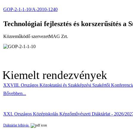
GOP-2-1-1-10/A-2010-1240
Technológiai fejlesztés és korszerűsítés a S
Közreműködő szervezetMAG Zrt.
Kiemelt rendezvények
XXVIII. Országos Közoktatási és Szakképzési Szakértői Konferenci
Bővebben...
XXI. Országos Középiskolás Képzőművészeti Diáktárlat - 2026/202
Diáktárlat felhívás