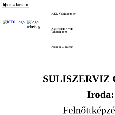
ICDL Vizsgaközpont
Akkreditált Kiváló
Tehetségpont
Pedagógiai Intézet
SULISZERVIZ Okt
Iroda:
Felnőttképz