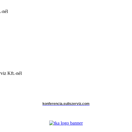
.-nél
viz Kft.-nél
konferencia.suliszerviz.com