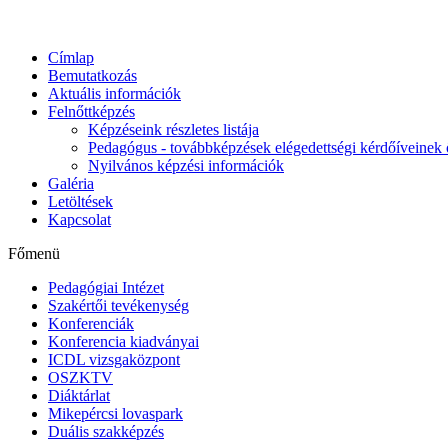
Címlap
Bemutatkozás
Aktuális információk
Felnőttképzés
Képzéseink részletes listája
Pedagógus - továbbképzések elégedettségi kérdőíveinek 
Nyilvános képzési információk
Galéria
Letöltések
Kapcsolat
Főmenü
Pedagógiai Intézet
Szakértői tevékenység
Konferenciák
Konferencia kiadványai
ICDL vizsgaközpont
OSZKTV
Diáktárlat
Mikepércsi lovaspark
Duális szakképzés