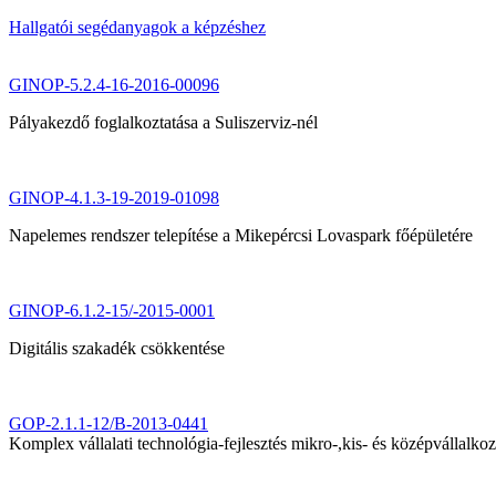
Hallgatói segédanyagok a képzéshez
GINOP-5.2.4-16-2016-00096
Pályakezdő foglalkoztatása a Suliszerviz-nél
GINOP-4.1.3-19-2019-01098
Napelemes rendszer telepítése a Mikepércsi Lovaspark főépületére
GINOP-6.1.2-15/-2015-0001
Digitális szakadék csökkentése
GOP-2.1.1-12/B-2013-0441
Komplex vállalati technológia-fejlesztés mikro-,kis- és középvállalk