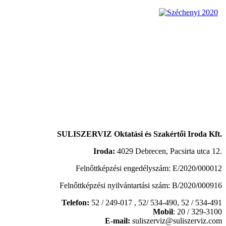
SULISZERVIZ Oktatási és Szakértői Iroda Kft.
Iroda:
4029 Debrecen, Pacsirta utca 12.
Felnőttképzési engedélyszám: E/2020/000012
Felnőttképzési nyilvántartási szám: B/2020/000916
Telefon:
52 / 249-017 , 52/ 534-490,
52 / 534-491
Mobil
: 20 / 329-3100
E-mail:
suliszerviz@suliszerviz.com