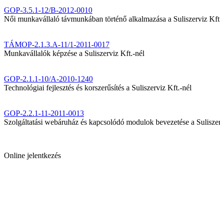
GOP-3.5.1-12/B-2012-0010
Női munkavállaló távmunkában történő alkalmazása a Suliszerviz Kft
TÁMOP-2.1.3.A-11/1-2011-0017
Munkavállalók képzése a Suliszerviz Kft.-nél
GOP-2.1.1-10/A-2010-1240
Technológiai fejlesztés és korszerűsítés a Suliszerviz Kft.-nél
GOP-2.2.1-11-2011-0013
Szolgáltatási webáruház és kapcsolódó modulok bevezetése a Suliszer
Online jelentkezés