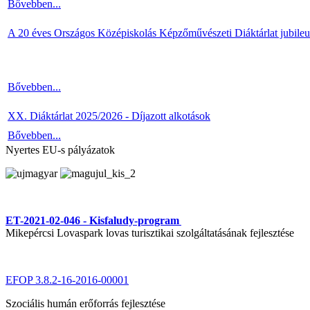
Bővebben...
A 20 éves Országos Középiskolás Képzőművészeti Diáktárlat jubile
Bővebben...
XX. Diáktárlat 2025/2026 - Díjazott alkotások
Bővebben...
Nyertes EU-s pályázatok
ET-2021-02-046 - Kisfaludy-program
Mikepércsi Lovaspark lovas turisztikai szolgáltatásának fejlesztése
EFOP 3.8.2-16-2016-00001
Szociális humán erőforrás fejlesztése