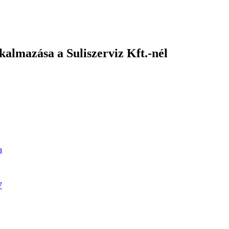
almazása a Suliszerviz Kft.-nél
a
7