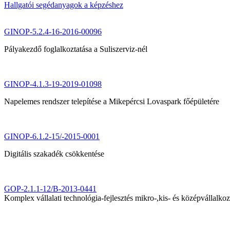
Hallgatói segédanyagok a képzéshez
GINOP-5.2.4-16-2016-00096
Pályakezdő foglalkoztatása a Suliszerviz-nél
GINOP-4.1.3-19-2019-01098
Napelemes rendszer telepítése a Mikepércsi Lovaspark főépületére
GINOP-6.1.2-15/-2015-0001
Digitális szakadék csökkentése
GOP-2.1.1-12/B-2013-0441
Komplex vállalati technológia-fejlesztés mikro-,kis- és középvállalk