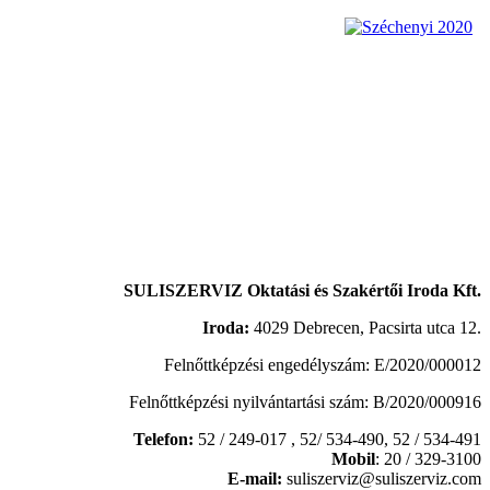
SULISZERVIZ Oktatási és Szakértői Iroda Kft.
Iroda:
4029 Debrecen, Pacsirta utca 12.
Felnőttképzési engedélyszám: E/2020/000012
Felnőttképzési nyilvántartási szám: B/2020/000916
Telefon:
52 / 249-017 , 52/ 534-490,
52 / 534-491
Mobil
: 20 / 329-3100
E-mail:
suliszerviz@suliszerviz.com