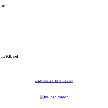
.-nél
viz Kft.-nél
konferencia.suliszerviz.com