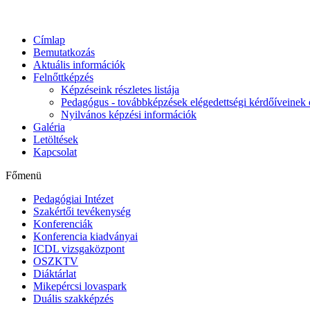
Címlap
Bemutatkozás
Aktuális információk
Felnőttképzés
Képzéseink részletes listája
Pedagógus - továbbképzések elégedettségi kérdőíveinek 
Nyilvános képzési információk
Galéria
Letöltések
Kapcsolat
Főmenü
Pedagógiai Intézet
Szakértői tevékenység
Konferenciák
Konferencia kiadványai
ICDL vizsgaközpont
OSZKTV
Diáktárlat
Mikepércsi lovaspark
Duális szakképzés