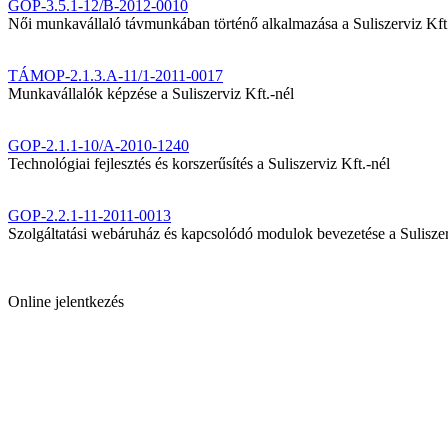
GOP-3.5.1-12/B-2012-0010
Női munkavállaló távmunkában történő alkalmazása a Suliszerviz Kft
TÁMOP-2.1.3.A-11/1-2011-0017
Munkavállalók képzése a Suliszerviz Kft.-nél
GOP-2.1.1-10/A-2010-1240
Technológiai fejlesztés és korszerűsítés a Suliszerviz Kft.-nél
GOP-2.2.1-11-2011-0013
Szolgáltatási webáruház és kapcsolódó modulok bevezetése a Suliszer
Online jelentkezés