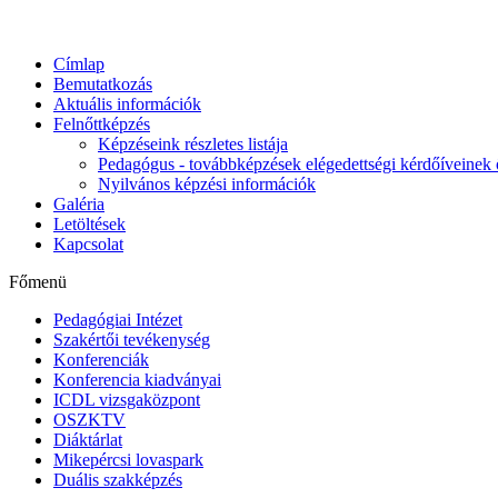
Címlap
Bemutatkozás
Aktuális információk
Felnőttképzés
Képzéseink részletes listája
Pedagógus - továbbképzések elégedettségi kérdőíveinek 
Nyilvános képzési információk
Galéria
Letöltések
Kapcsolat
Főmenü
Pedagógiai Intézet
Szakértői tevékenység
Konferenciák
Konferencia kiadványai
ICDL vizsgaközpont
OSZKTV
Diáktárlat
Mikepércsi lovaspark
Duális szakképzés