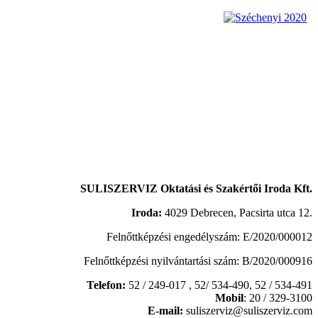
SULISZERVIZ Oktatási és Szakértői Iroda Kft.
Iroda:
4029 Debrecen, Pacsirta utca 12.
Felnőttképzési engedélyszám: E/2020/000012
Felnőttképzési nyilvántartási szám: B/2020/000916
Telefon:
52 / 249-017 , 52/ 534-490,
52 / 534-491
Mobil
: 20 / 329-3100
E-mail:
suliszerviz@suliszerviz.com