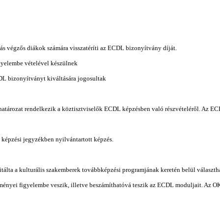
lás végzős diákok számára visszatéríti az ECDL bizonyítvány díját.
igyelembe vételével készülnek
CDL bizonyítványt kiváltására jogosultak
 határozat rendelkezik a köztisztviselők ECDL képzésben való részvételéről. Az EC
képzési jegyzékben nyilvántartott képzés.
álta a kulturális szakemberek továbbképzési programjának keretén belül választh
ményei figyelembe veszik, illetve beszámíthatóvá teszik az ECDL moduljait. Az 