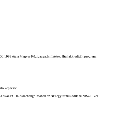
DL 1999 óta a Magyar Közigazgatási Intézet által akkreditált program.
ató képzéssé.
OKJ és az ECDL összehangolásában az NFI együttműködik az NJSZT -vel.