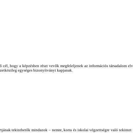
endő cél, hogy a képzésben részt vevők megfeleljenek az információs társadalom el
mzetközileg egységes bizonyítványt kapjanak.
tjának tekinthetők mindazok – nemre, korra és iskolai végzettségre való tekint