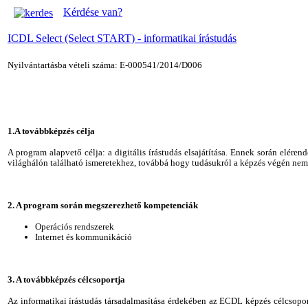
Kérdése van?
ICDL Select (Select START) - informatikai írástudás
Nyilvántartásba vételi száma: E-000541/2014/D006
1.A továbbképzés célja
A program alapvető célja: a digitális írástudás elsajátítása. Ennek során elér
világhálón található ismeretekhez, továbbá hogy tudásukról a képzés végén ne
2. A program során megszerezhető kompetenciák
Operációs rendszerek
Internet és kommunikáció
3. A továbbképzés célcsoportja
Az informatikai írástudás társadalmasítása érdekében az ECDL képzés célcsopor