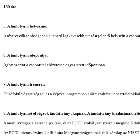
160 óra
5. A tanfolyam helyszíne:
A résztvevők többségének a lehető legkevesebb utazást jelentő helyszín a csopor
6. A tanfolyam időpontja:
Igény szerint a csoporttal előzetesen egyeztetett időpontban.
7. A tanfolyam trénerei:
Felsőfokú végzettséggel és a képzési programban előírt szakmai tapasztalatokk
8. A tanfolyamot elvégzők tanúsítványt kapnak. A tanúsítvány kiadásának felt
A modulvizsgák sikeres teljesítése, és az ECDL szabályzat szerinti megfelelő do
Az ECDL bizonyítvány kiállítására Magyarországon csak és kizárólag az NJSZT