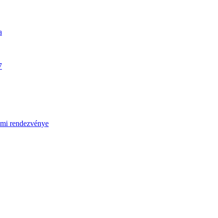
a
7
umi rendezvénye