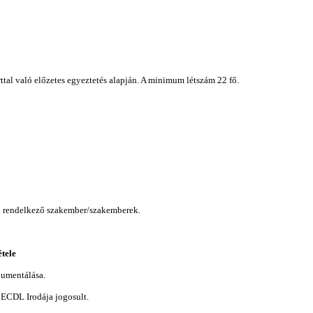
ttal való előzetes egyeztetés alapján. A minimum létszám 22 fő.
al rendelkező szakember/szakemberek.
étele
kumentálása.
 ECDL Irodája jogosult.