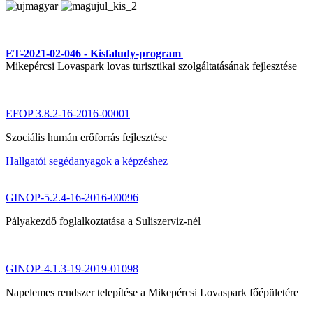
ET-2021-02-046 - Kisfaludy-program
Mikepércsi Lovaspark lovas turisztikai szolgáltatásának fejlesztése
EFOP 3.8.2-16-2016-00001
Szociális humán erőforrás fejlesztése
Hallgatói segédanyagok a képzéshez
GINOP-5.2.4-16-2016-00096
Pályakezdő foglalkoztatása a Suliszerviz-nél
GINOP-4.1.3-19-2019-01098
Napelemes rendszer telepítése a Mikepércsi Lovaspark főépületére