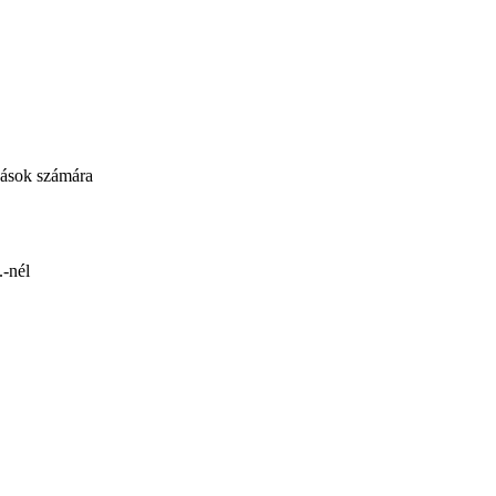
ozások számára
.-nél