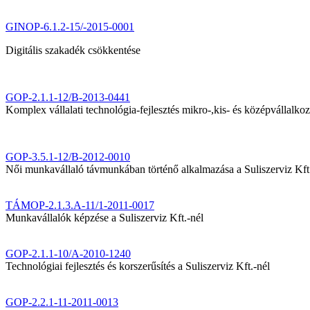
GINOP-6.1.2-15/-2015-0001
Digitális szakadék csökkentése
GOP-2.1.1-12/B-2013-0441
Komplex vállalati technológia-fejlesztés mikro-,kis- és középvállalk
GOP-3.5.1-12/B-2012-0010
Női munkavállaló távmunkában történő alkalmazása a Suliszerviz Kft
TÁMOP-2.1.3.A-11/1-2011-0017
Munkavállalók képzése a Suliszerviz Kft.-nél
GOP-2.1.1-10/A-2010-1240
Technológiai fejlesztés és korszerűsítés a Suliszerviz Kft.-nél
GOP-2.2.1-11-2011-0013