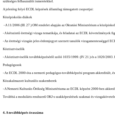
szükséges felhasználói ismeretekkel.
A jelenleg folyó ECDL képzések államilag támogatott csoportjai:
Középiskolás diákok
- A 11/2006 (III. 27.) OM rendelet alapján az Oktatási Minisztérium a középisko
- A kétszintű érettségi vizsga tematikája, és feladatai az ECDL követelmények f
- Az érettségi vizsgán jeles érdemjegyet szerzett tanulók vizsgamentességgel E
Köztisztviselők
- A köztisztviselők továbbképzéséről szóló 1035/1999. (IV. 21.) és a 1020/2003.
Pedagógusok
- Az ECDL 2000-óta a nemzeti pedagógus-továbbképzési program akkreditált, és 
Közakalmazott kulturális szakemberek
- A Nemzeti Kulturáis Örökség Minisztériuma az ECDL képzést 2000-ben akkredit
Továbbá a moduláris rendszerű OKJ-s szakképesítések szakmai és vizsgakövetel
4. A továbbképzés óraszáma