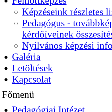
Felnőttképzés
Képzéseink részletes li
Pedagógus - továbbkép
kérdőíveinek összesíté
Nyilvános képzési inf
Galéria
Letöltések
Kapcsolat
Főmenü
Pedagógiai Intézet