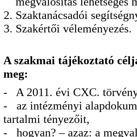
megvalósítás lehetséges m
Szaktanácsadói segítségny
Szakértői véleményezés.
A szakmai tájékoztató célj
meg:
- A 2011. évi CXC. törvény
- az intézményi alapdokum
tartalmi tényezőit,
- hogyan? – azaz: a megvalós