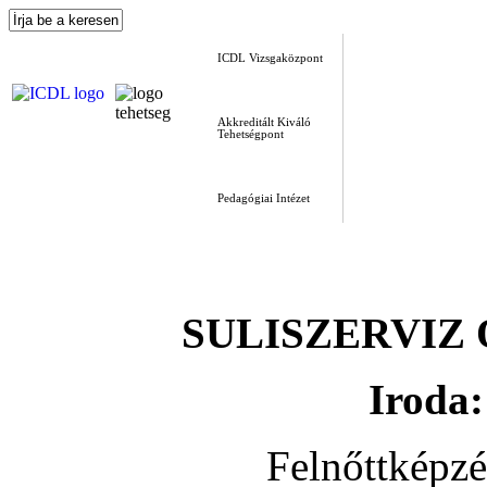
ICDL Vizsgaközpont
Akkreditált Kiváló
Tehetségpont
Pedagógiai Intézet
SULISZERVIZ Okt
Iroda:
Felnőttképz