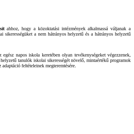
sít
ahhoz, hogy a közoktatási intézmények alkalmassá váljanak a
i sikerességüket a nem hátrányos helyzetű és a hátrányos helyzetű
az egész napos iskola keretében olyan tevékenységeket végezzenek,
s helyzetű tanulók iskolai sikerességét növelő, mintaértékű programok
z adaptáció feltételeinek megteremtésére.