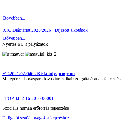
Bővebben...
XX. Diáktárlat 2025/2026 - Díjazott alkotások
Bővebben...
Nyertes EU-s pályázatok
ET-2021-02-046 - Kisfaludy-program
Mikepércsi Lovaspark lovas turisztikai szolgáltatásának fejlesztése
EFOP 3.8.2-16-2016-00001
Szociális humán erőforrás fejlesztése
Hallgatói segédanyagok a képzéshez