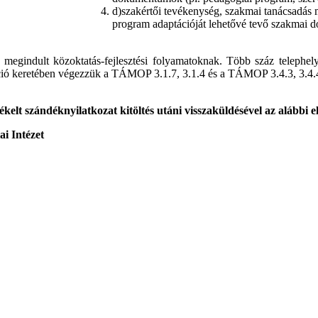
d)szakértői tevékenység, szakmai tanácsadás m
program adaptációját lehetővé tevő szakmai do
n megindult közoktatás-fejlesztési folyamatoknak. Több száz tele
ió keretében végezzük a TÁMOP 3.1.7, 3.1.4 és a TÁMOP 3.4.3, 3.4.4 p
elt szándéknyilatkozat kitöltés utáni visszaküldésével az alábbi 
ai Intézet