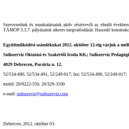
Szervezetünk és munkatársaink aktív résztvevői az elmúlt évekbe
TÁMOP 3.3.7. pályázatok sikeres megvalósítását. Hasonló konstrukc
Együttműködési szándékukat 2012. október 12-éig várjuk a mellék
Suliszerviz Oktatási és Szakértői Iroda Kft.; Suliszerviz Pedagógi
4029 Debrecen, Pacsirta u. 12.
52/534-490, 52/534-491, 52/249-017; fax: 52/534-490, 52/249-017;
mobil: 20/9222-550, 20/329-3100
e-mail:
suliszerviz@suliszerviz.com
Debrecen, 2012. október 03.