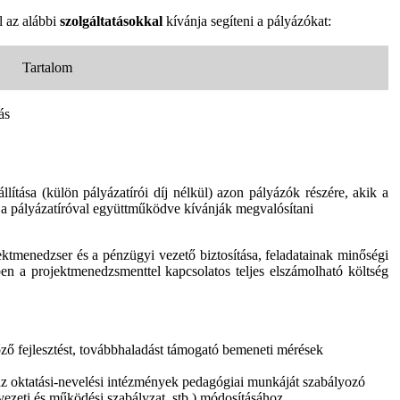
l az alábbi
szolgáltatásokkal
kívánja segíteni a pályázókat:
Tartalom
ás
llítása (külön pályázatírói díj nélkül) azon pályázók részére, akik a
t a pályázatíróval együttműködve kívánják megvalósítani
tmenedzser és a pénzügyi vezető biztosítása, feladatainak minőségi
ében a projektmenedzsmenttel kapcsolatos teljes elszámolható költség
lőző fejlesztést, továbbhaladást támogató bemeneti mérések
az oktatási-nevelési intézmények pedagógiai munkáját szabályozó
zeti és működési szabályzat, stb.) módosításához,