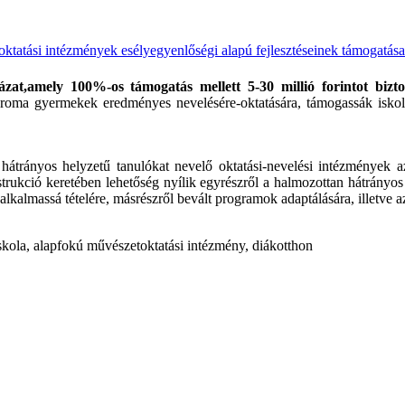
atási intézmények esélyegyenlőségi alapú fejlesztéseinek támogatása
zat,
amely 100%-os támogatás mellett 5-30 millió forintot bizto
roma gyermekek eredményes nevelésére-oktatására, támogassák iskola
átrányos helyzetű tanulókat nevelő oktatási-nevelési intézmények 
strukció keretében lehetőség nyílik egyrészről a halmozottan hátrányo
lkalmassá tételére, másrészről bevált programok adaptálására, illetve a
iskola, alapfokú művészetoktatási intézmény, diákotthon