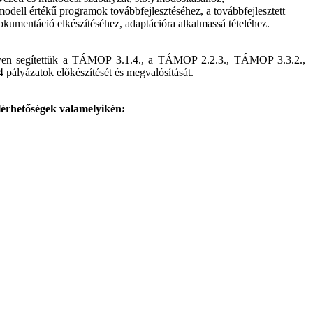
odell értékű programok továbbfejlesztéséhez, a továbbfejlesztett
kumentáció elkészítéséhez, adaptációra alkalmassá tételéhez.
phelyen segítettük a TÁMOP 3.1.4., a TÁMOP 2.2.3., TÁMOP 3.3.2.,
ályázatok előkészítését és megvalósítását.
elérhetőségek valamelyikén: