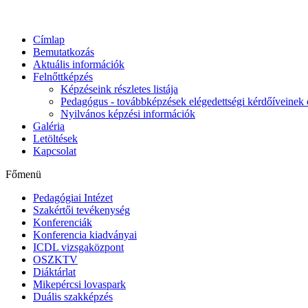
Címlap
Bemutatkozás
Aktuális információk
Felnőttképzés
Képzéseink részletes listája
Pedagógus - továbbképzések elégedettségi kérdőíveinek 
Nyilvános képzési információk
Galéria
Letöltések
Kapcsolat
Főmenü
Pedagógiai Intézet
Szakértői tevékenység
Konferenciák
Konferencia kiadványai
ICDL vizsgaközpont
OSZKTV
Diáktárlat
Mikepércsi lovaspark
Duális szakképzés