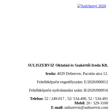
SULISZERVIZ Oktatási és Szakértői Iroda Kft.
Iroda:
4029 Debrecen, Pacsirta utca 12.
Felnőttképzési engedélyszám: E/2020/000012
Felnőttképzési nyilvántartási szám: B/2020/000916
Telefon:
52 / 249-017 , 52/ 534-490,
52 / 534-491
Mobil
: 20 / 329-3100
E-mail:
suliszerviz@suliszerviz.com