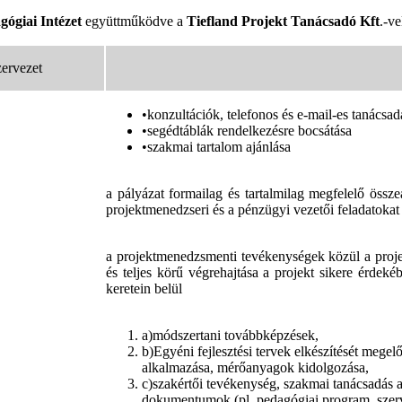
gógiai Intézet
együttműködve a
Tiefland Projekt Tanácsadó Kft
.-ve
ervezet
•konzultációk, telefonos és e-mail-es tanácsad
•segédtáblák rendelkezésre bocsátása
•szakmai tartalom ajánlása
a pályázat formailag és tartalmilag megfelelő összeá
projektmenedzseri és a pénzügyi vezetői feladatoka
a projektmenedzsmenti tevékenységek közül a projek
és teljes körű végrehajtása a projekt sikere érdek
keretein belül
a)módszertani továbbképzések,
b)Egyéni fejlesztési tervek elkészítését mege
alkalmazása, mérőanyagok kidolgozása,
c)szakértői tevékenység, szakmai tanácsadás 
dokumentumok (pl. pedagógiai program, szerve