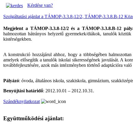
Kérdése van?
Szolgáltatási ajánlat a TÁMOP-3.3.8-12/2, TÁMOP-3.3.8.B-12 Közokt
Megjelent a TÁMOP-3.3.8-12/2 és a TÁMOP-3.3.8.B-12 pályá
halmozottan hátrányos helyzetű gyermekek/diákok, tanulók köztük 
kistérségekben.
A konstrukció hozzájárul ahhoz, hogy a többségében halmozottan h
amelyek elősegítik a tanulók iskolai sikerességének javulását. A kon
továbbfejlesztésére, azok más intézményben történő adaptációra való a
Pályázó
: óvoda, általános iskola, szakiskola, gimnázium, szakközép
Benyújtási határidő
: 2012.10.01 – 2012.10.31.
Szándéknyilatkozat
Együttműködési ajánlat: