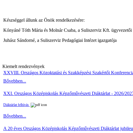
Készséggel állunk az Önök rendelkezésére:
Kónyáné Tóth Mária és
Molnár Csaba
, a Suliszerviz Kft. ügyvezetői
Juhász Sándorné, a Suliszerviz Pedagógiai Intézet igazgatója
Kiemelt rendezvények
XXVIII. Országos Közoktatási és Szakképzési Szakértői Konferenci
Bővebben...
XXI. Országos Középiskolás Képzőművészeti Diáktárlat - 2026/202
Diáktárlat felhívás
Bővebben...
A 20 éves Országos Középiskolás Képzőművészeti Diáktárlat jubile