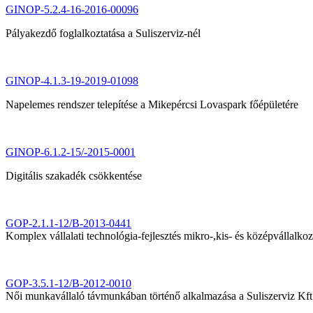
GINOP-5.2.4-16-2016-00096
Pályakezdő foglalkoztatása a Suliszerviz-nél
GINOP-4.1.3-19-2019-01098
Napelemes rendszer telepítése a Mikepércsi Lovaspark főépületére
GINOP-6.1.2-15/-2015-0001
Digitális szakadék csökkentése
GOP-2.1.1-12/B-2013-0441
Komplex vállalati technológia-fejlesztés mikro-,kis- és középvállalk
GOP-3.5.1-12/B-2012-0010
Női munkavállaló távmunkában történő alkalmazása a Suliszerviz Kft